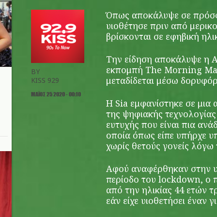
Όπως αποκάλυψε σε πρόσφ
υιοθέτησε πριν από μερικ
βρίσκονται σε εφηβική ηλικ
Την είδηση αποκάλυψε η 
εκπομπή The Morning Mas
BY
μεταδίδεται μέσω δορυφόρ
KISS 929
ΜΆΙΟΣ 25 2020 - 00:10
Η Sia εμφανίστηκε σε μια
της ψηφιακής τεχνολογίας
ευτυχής που είναι πια ανά
οποία όπως είπε υπήρχε υ
χωρίς θετούς γονείς λόγω 
Αφού αναφέρθηκαν στην υγ
περίοδο του lockdown, ο π
από την ηλικίας 44 ετών τ
εάν είχε υιοθετήσει έναν γ