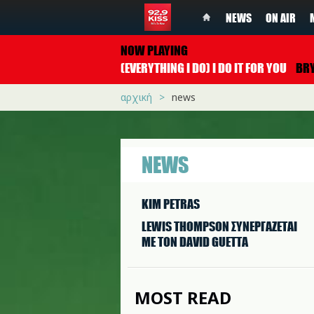
NEWS
ON AIR
NOW PLAYING
(EVERYTHING I DO) I DO IT FOR YOU
BRYAN A
αρχική
news
NEWS
KIM PETRAS
LEWIS THOMPSON ΣΥΝΕΡΓAΖΕΤΑΙ
ΜΕ ΤΟΝ DAVID GUETTA
MOST READ