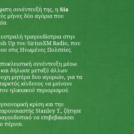
ατη συνέντευξή της, η
Sia
ούς μήνες δύο αγόρια που
ία.
Αυστραλή τραγουδίστρια στην
h Up του SiriusXM Radio, που
ου στις Ηνωμένες Πολιτείες.
 αποκλειστική συνέντευξη μέσω
 και δήλωσε μεταξύ άλλων
δοχη μητέρα δυο αγοριών, για τα
παρκτός κίνδυνος να μείνουν
του ηλικιακού περιορισμού.
ειονομική κρίση και την
αρουσιαστής Stanley T., ζήτησε
ραγουδοποιό να επιβεβαιώσει
ιο πέρυσι.