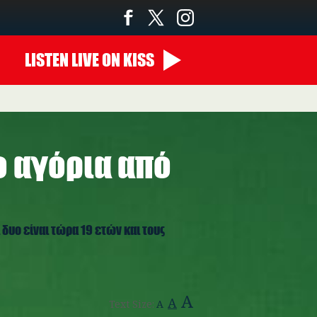
LISTEN
LIVE
ON KISS
00:00 - 10:00
ο αγόρια από
ι δυο είναι τώρα 19 ετών και τους
A
A
Text Size:
A