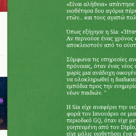
«Είναι αλήθεια» απάντησε η
υιοθέτησα δυο αγόρια πέρυσ
ετών... και τους αγαπώ πολ
Όπως εξήγησε η Sia: «Ήταν
Αν περνούσε ένας χρόνος 
αποκλειστούν από το σύστ
Σύμφωνα τις υπηρεσίες αν
πρόνοιας, όταν ένας νέος 
χωρίς μια ανάδοχη οικογέν
να ολοκληρωθεί η διαδικασ
εμπόδια προς την ευημερία
νέων παιδιών. "
Η Sia είχε αναφέρει την υ
φορά τον Ιανουάριο σε μια
περιοδικό GQ, όταν είχε 
γοητευμένη από τον Diplo
είχε μόλις υιοθετήσει ένα 