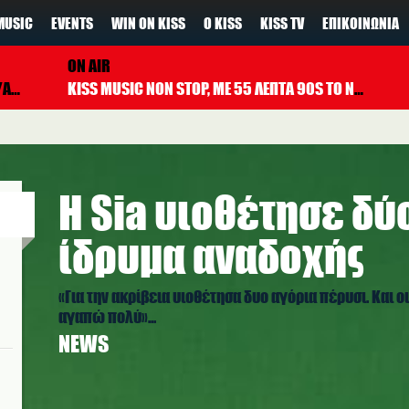
MUSIC
EVENTS
WIN ON KISS
Ο KISS
KISS TV
ΕΠΙΚΟΙΝΩΝΊΑ
ON AIR
DAMS
KISS MUSIC NON STOP, ΜΕ 55 ΛΕΠΤΑ 90S TO NOW ΚΑΘΕ ΩΡΑ
Η Sia υιοθέτησε δύ
ίδρυμα αναδοχής
«Για την ακρίβεια υιοθέτησα δυο αγόρια πέρυσι. Και ο
αγαπώ πολύ»...
NEWS