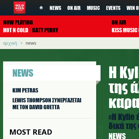
NEWS
ON AIR
MUSIC
EVENTS
WIN O
NOW PLAYING
ON AIR
HOT N COLD
KATY PERRY
αρχική
news
H Ky
NEWS
της 
KIM PETRAS
καρα
LEWIS THOMPSON ΣΥΝΕΡΓAΖΕΤΑΙ
ΜΕ ΤΟΝ DAVID GUETTA
«Η Kylie
δικά της
MOST READ
NEWS