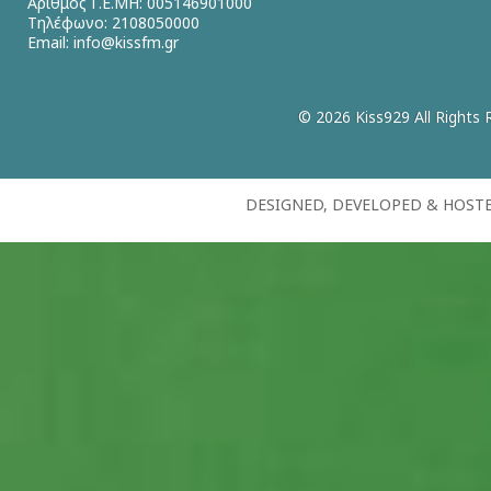
Αριθμός Γ.Ε.ΜΗ: 005146901000
Τηλέφωνο: 2108050000
Email:
info@kissfm.gr
© 2026 Kiss929 All Rights 
DESIGNED, DEVELOPED & HOST