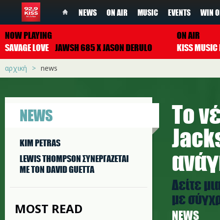
NEWS
ON AIR
MUSIC
EVENTS
WIN O
NOW PLAYING
ON AIR
SAVAGE LOVE
JAWSH 685 X JASON DERULO
αρχική
news
Το ν
NEWS
Jack
KIM PETRAS
ανάγ
LEWIS THOMPSON ΣΥΝΕΡΓAΖΕΤΑΙ
ΜΕ ΤΟΝ DAVID GUETTA
Δείτε μι
με σύγχρ
MOST READ
NEWS