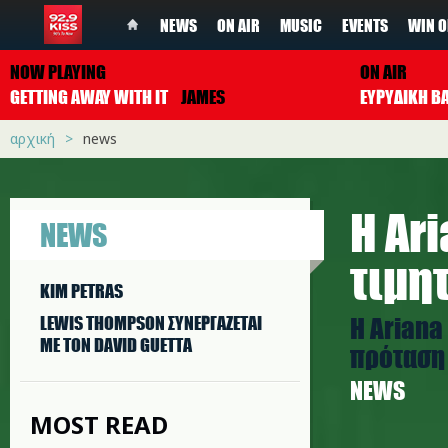
NEWS
ON AIR
MUSIC
EVENTS
WIN O
NOW PLAYING
ON AIR
GETTING AWAY WITH IT
JAMES
ΕΥΡΥΔΙΚΗ Β
αρχική
news
Η Ar
NEWS
τιμη
KIM PETRAS
Η Ariana
LEWIS THOMPSON ΣΥΝΕΡΓAΖΕΤΑΙ
ΜΕ ΤΟΝ DAVID GUETTA
πρόταση 
NEWS
MOST READ