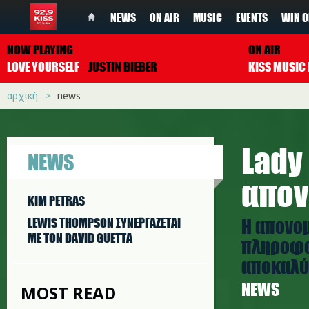
NEWS
ON AIR
MUSIC
EVENTS
WIN O
NOW PLAYING
ON AIR
LOVE YOURSELF
JUSTIN BIEBER
αρχική
news
Lady
NEWS
απον
KIM PETRAS
Η απονο
LEWIS THOMPSON ΣΥΝΕΡΓAΖΕΤΑΙ
ΜΕ ΤΟΝ DAVID GUETTA
πληροφορ
αποκαλύπ
NEWS
MOST READ