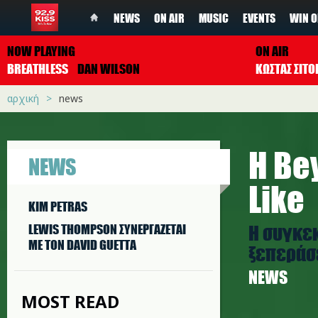
NEWS
ON AIR
MUSIC
EVENTS
WIN O
NOW PLAYING
ON AIR
BREATHLESS
DAN WILSON
ΚΩΣΤΑΣ ΣΙΤ
αρχική
news
Η Be
NEWS
Like
KIM PETRAS
Η συγκε
LEWIS THOMPSON ΣΥΝΕΡΓAΖΕΤΑΙ
ΜΕ ΤΟΝ DAVID GUETTA
ξεπεράσε
NEWS
MOST READ