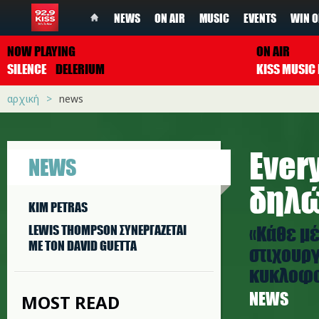
NEWS
ON AIR
MUSIC
EVENTS
WIN O
NOW PLAYING
ON AIR
SILENCE
DELERIUM
αρχική
news
Ever
NEWS
δηλώ
KIM PETRAS
«Κάθε μέ
LEWIS THOMPSON ΣΥΝΕΡΓAΖΕΤΑΙ
ΜΕ ΤΟΝ DAVID GUETTA
στιχουργ
κυκλοφορ
NEWS
MOST READ