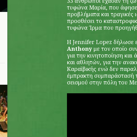
33 άνθρωποι έχασαν τη ζω
τυφώνα Μαρία, που άφησε
προβλήματα και τραγικές 
προσθέσει το καταστροφικ
τυφώνα Ίρμα που προηγήθ
Η Jennifer Lopez δήλωσε 
Anthony
με τον οποίο συ
για την κινητοποίηση και
και αθλητών, για την ανα
Καραϊβικής ενώ δεν παραλ
έμπρακτη συμπαράστασή τ
σεισμού στην πόλη του Με