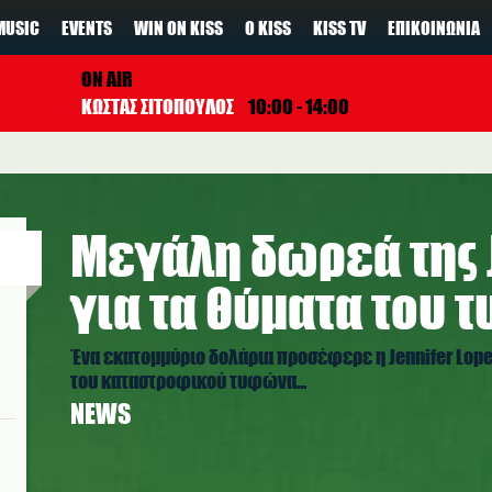
MUSIC
EVENTS
WIN ON KISS
Ο KISS
KISS TV
ΕΠΙΚΟΙΝΩΝΊΑ
ON AIR
ΚΩΣΤΑΣ ΣΙΤΟΠΟΥΛΟΣ
10:00 - 14:00
Μεγάλη δωρεά της J
για τα θύματα του
Ένα εκατομμύριο δολάρια προσέφερε η Jennifer Lop
του καταστροφικού τυφώνα...
NEWS