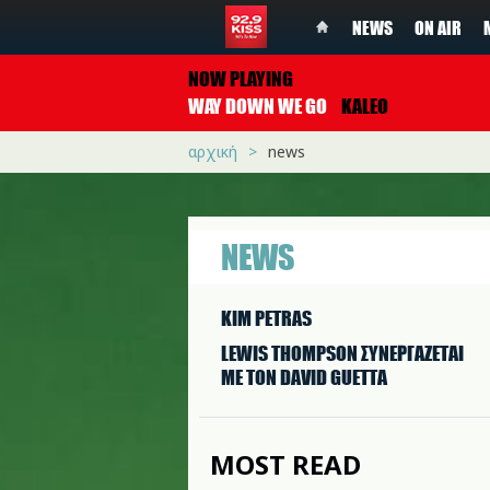
NEWS
ON AIR
NOW PLAYING
WAY DOWN WE GO
KALEO
αρχική
news
NEWS
KIM PETRAS
LEWIS THOMPSON ΣΥΝΕΡΓAΖΕΤΑΙ
ΜΕ ΤΟΝ DAVID GUETTA
MOST READ