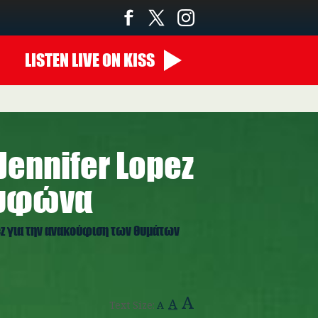
LISTEN
LIVE
ON KISS
ennifer Lopez
 τυφώνα
ez για την ανακούφιση των θυμάτων
A
A
Text Size:
A