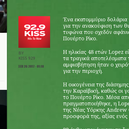
Ένα εκατομμύριο δολάρια
για την ανακούφιση των 
τυφώνα που σχεδόν αφάνι
Πουέρτο Ρίκο.
Η ηλικίας 48 ετών Lopez 
BY
τα τραγικά αποτελέσματα 
KISS 929
αμφισβήτηση ήταν ο χειρό
ΣΕΠ 26 2017 - 01:18
για την περιοχή.
Η οικογένεια της διάσημης
την Καραϊβική, καθώς οι γ
το Πουέρτο Ρίκο. Μέσα απ
πραγματοποιήθηκε, η Lope
της Νέας Υόρκης Andrew C
προσφορά της, αξίας ενός