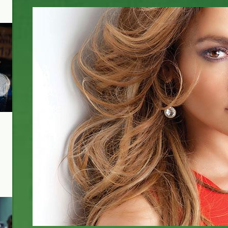
jennifer-lopez_6.jpg