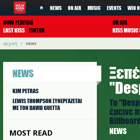
NEWS
ON AIR
MUSIC
EVENTS
WIN O
NOW PLAYING
ON AIR
LAST KISS
ISHTAR
αρχική
news
Ξεπέ
NEWS
''Des
KIM PETRAS
Το ''Des
LEWIS THOMPSON ΣΥΝΕΡΓAΖΕΤΑΙ
ΜΕ ΤΟΝ DAVID GUETTA
έμεινε 
Billboard
NEWS
MOST READ