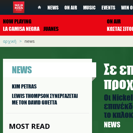
NEWS
ON AIR
MUSIC
EVENTS
WIN O
NOW PLAYING
ON AIR
LA CAMISA NEGRA
JUANES
ΚΩΣΤΑΣ ΣΙΤ
αρχική
news
Σε ε
NEWS
προχ
KIM PETRAS
Οι Nick
LEWIS THOMPSON ΣΥΝΕΡΓAΖΕΤΑΙ
ΜΕ ΤΟΝ DAVID GUETTA
επανέκδο
το καλοκα
NEWS
MOST READ