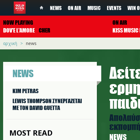
NEWS
ON AIR
MUSIC
EVENTS
WIN O
NOW PLAYING
ON AIR
DOV'E L'AMORE
CHER
αρχική
news
Δείτ
NEWS
ερμη
KIM PETRAS
παιδ
LEWIS THOMPSON ΣΥΝΕΡΓAΖΕΤΑΙ
ΜΕ ΤΟΝ DAVID GUETTA
Απολαύστ
εκπομπής
MOST READ
NEWS