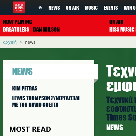
NEWS
ON AIR
MUSIC
EVENTS
WIN O
NOW PLAYING
ON AIR
BREATHLESS
DAN WILSON
αρχική
news
Τεχν
NEWS
εμφά
KIM PETRAS
Τεχνικά 
LEWIS THOMPSON ΣΥΝΕΡΓAΖΕΤΑΙ
ΜΕ ΤΟΝ DAVID GUETTA
εορταστι
Times Sq
NEWS
MOST READ