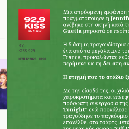
Μια απρόσμενη εμφάνιση 
πραγματοποίησε η
Jennif
ανέβηκε στη σκηνή κατά τ
Guetta
μπροστά σε περί
Η διάσημη τραγουδίστρια 
BY
ένα από τα μεγάλα live το
KISS 929
France, προκαλώντας ενθ
ΙΟΥΝ 12 2026 - 15:30
περίμενε να τη δει στη σ
Η στιγμή που το στάδιο
Με την είσοδό της, οι χιλ
χειροκροτήματα και επευφ
πρόσφατη συνεργασία της
Tonight"
ενώ προκάλεσε 
τραγούδησε το παγκόσμιο 
επανέλθει στα τσάρτς μετά 
της νεανικής σειράς
"Off 