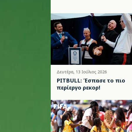
Δευτέρα, 13 Ιούλιος 2026
PITBULL: Έσπασε το πιο
περίεργο ρεκορ!