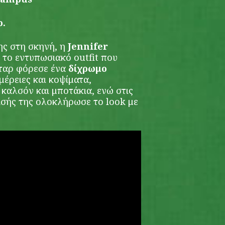
o.
ης στη σκηνή, η
Jennifer
 το εντυπωσιακό outfit που
σταρ φόρεσε ένα
δίχρωμο
έρειες και κοψίματα,
καλσόν και μποτάκια, ενώ στις
ισής της ολοκλήρωσε το look με