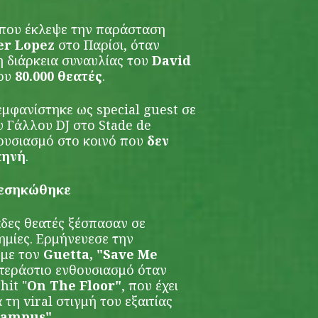
που έκλεψε την παράσταση
er
Lopez
στο Παρίσι, όταν
η διάρκεια συναυλίας του
David
που
80.000 θεατές
.
εμφανίστηκε ως special guest σε
υ Γάλλου DJ στο Stade de
ουσιασμό στο κοινό που
δεν
κηνή
.
 ξεσηκώθηκε
ιάδες θεατές ξέσπασαν σε
ημίες. Ερμήνευεσε την
 με τον
Guetta, "Save Me
τεράστιο ενθουσιασμό όταν
hit "
On The Floor"
, που έχει
τη viral στιγμή του εξαιτίας
Campus"