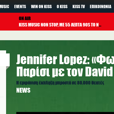
MUSIC
EVENTS
WIN ON KISS
Ο KISS
KISS TV
ΕΠΙΚΟΙΝΩΝΊΑ
ON AIR
KISS MUSIC NON STOP, ΜΕ 55 ΛΕΠΤΑ 90S TO NOW ΚΑΘΕ ΩΡΑ
Jennifer Lopez: «Φω
Παρίσι με τον David
Η εμφάνιση έκπληξη μπροστά σε 80.000 θεατές
NEWS
snapinsta.to_722469375_1862573697