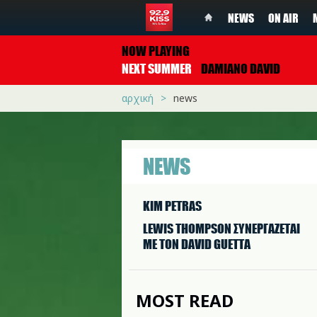
NEWS
ON AIR
NOW PLAYING
NEXT SUMMER
DAMIANO DAVID
αρχική
news
NEWS
KIM PETRAS
LEWIS THOMPSON ΣΥΝΕΡΓAΖΕΤΑΙ
ΜΕ ΤΟΝ DAVID GUETTA
MOST READ