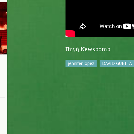
Πηγή Newsbomb
jennifer lopez
DAVID GUETTA