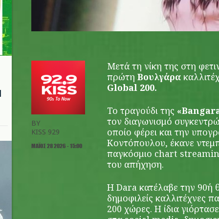
Μετά τη νίκη της στη φετ
πρώτη
Βουλγάρα
καλλιτέχ
Global 200.
l
Το τραγούδι της
«Bangar
τον διαγωνισμό συγκεντρώ
BY
οποίο φέρει και την υπο
KISS 929
Κοντόπουλου, έκανε ντεμ
ΜΆΙΟΣ 28 2026 - 15:00
παγκόσμιο chart streamin
του απήχηση.
Η Dara κατέλαβε την 90ή θ
δημοφιλείς καλλιτέχνες π
200 χώρες. Η ίδια γιόρτασ