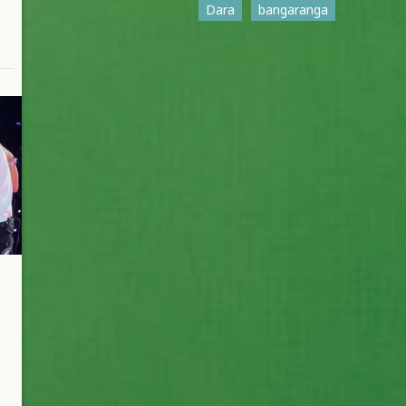
Dara
bangaranga
n