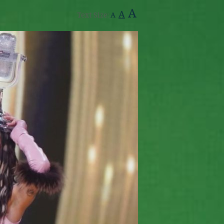
A
A
Text Size:
A