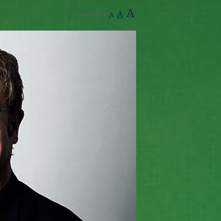
A
A
Text Size:
A