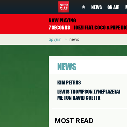
NEWS
ON AIR
NOW PLAYING
7 SECONDS
JOEZI FEAT. COCO & PAPE DI
αρχική
news
NEWS
KIM PETRAS
LEWIS THOMPSON ΣΥΝΕΡΓAΖΕΤΑΙ
ΜΕ ΤΟΝ DAVID GUETTA
MOST READ