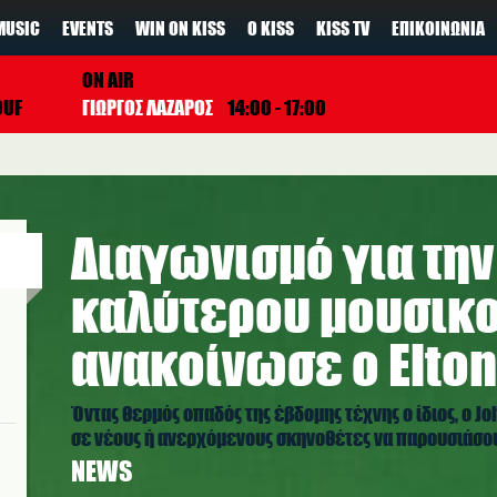
MUSIC
EVENTS
WIN ON KISS
Ο KISS
KISS TV
ΕΠΙΚΟΙΝΩΝΊΑ
ON AIR
OUF
ΓΙΩΡΓΟΣ ΛΑΖΑΡΟΣ
14:00 - 17:00
Διαγωνισμό για την
καλύτερου μουσικο
ανακοίνωσε ο Elton
Όντας θερμός οπαδός της έβδομης τέχνης ο ίδιος, ο J
σε νέους ή ανερχόμενους σκηνοθέτες να παρουσιάσουν
NEWS