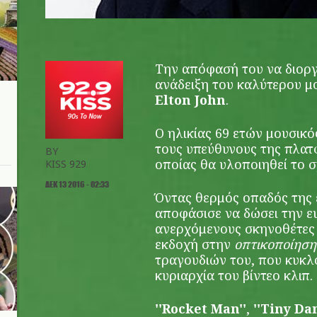
Την απόφασή του να διοργ
ανάδειξη του καλύτερου μ
Elton John
.
O ηλικίας 69 ετών μουσικ
τους υπεύθυνους της πλα
BY
οποίας θα υλοποιηθεί το σ
KISS 929
ΔΕΚ 13 2016 - 02:33
Όντας θερμός οπαδός της έ
αποφάσισε να δώσει την ευ
ανερχόμενους σκηνοθέτες 
εκδοχή στην
οπτικοποίηση
τραγουδιών του, που κυκ
κυριαρχία του βίντεο κλιπ.
''Rocket Man''
,
''Tiny Dan