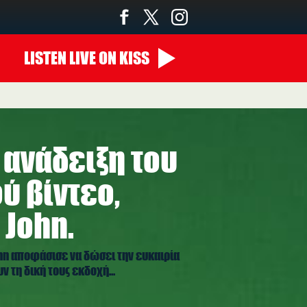
LISTEN
LIVE
ON KISS
 ανάδειξη του
ύ βίντεο,
 John.
ohn αποφάσισε να δώσει την ευκαιρία
 τη δική τους εκδοχή...