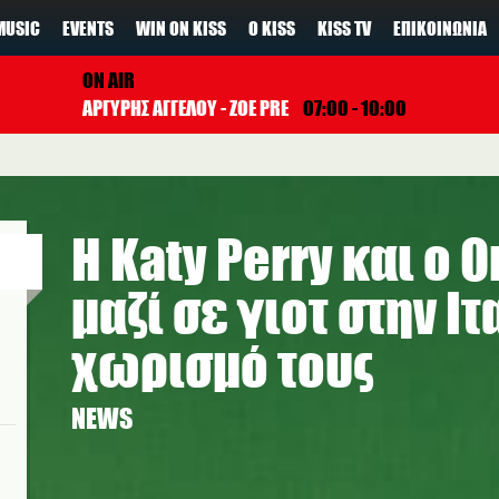
MUSIC
EVENTS
WIN ON KISS
Ο KISS
KISS TV
ΕΠΙΚΟΙΝΩΝΊΑ
ON AIR
ΑΡΓΥΡΗΣ ΑΓΓΕΛΟΥ - ZOE PRE
07:00 - 10:00
Η Katy Perry και ο 
μαζί σε γιοτ στην Ιτ
χωρισμό τους
NEWS