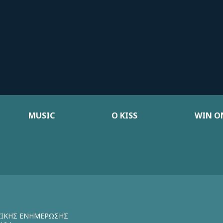
MUSIC
Ο KISS
WIN ON
ΖΙΚΗΣ ΕΝΗΜΕΡΩΣΗΣ