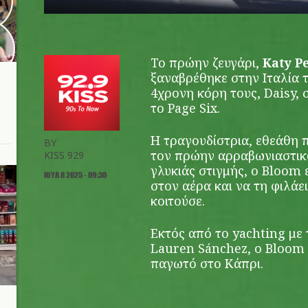
Το πρώην ζευγάρι,
Katy P
ξαναβρέθηκε στην Ιταλία 
4χρονη κόρη τους, Daisy,
το Page Six.
Η τραγουδίστρια, εθεάθη π
BY
τον πρώην αρραβωνιαστικό 
KISS 929
γλυκιάς στιγμής, ο Bloom 
ΙΟΥΛ 8 2025 - 09:30
στον αέρα και να τη φιλάε
κοιτούσε.
Εκτός από το yachting με 
Lauren Sánchez, ο Bloom κ
παγωτό στο Κάπρι.