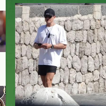
katy_perry_orlando_bloom_co_pare