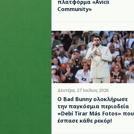
πλατφόρμα «Avicii
Community»
Δευτέρα, 27 Ιούλιος 2026
Ο Bad Bunny ολοκλήρωσε
την παγκόσμια περιοδεία
«Debí Tirar Más Fotos» που
έσπασε κάθε ρεκόρ!