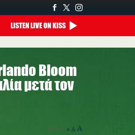
LISTEN
LIVE
ON KISS
Orlando Bloom
αλία μετά τον
A
A
Text Size:
A