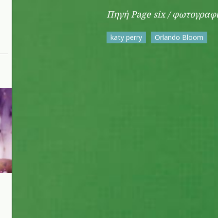
Πηγή Page six / φωτογρα
katy perry
Orlando Bloom