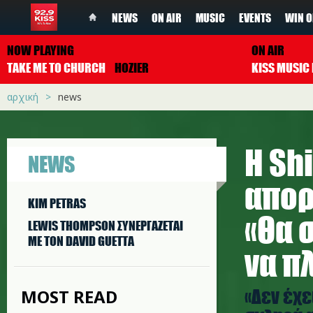
NEWS
ON AIR
MUSIC
EVENTS
WIN O
NOW PLAYING
ON AIR
TAKE ME TO CHURCH
HOZIER
αρχική
news
Η Sh
NEWS
απορ
KIM PETRAS
«Θα 
LEWIS THOMPSON ΣΥΝΕΡΓAΖΕΤΑΙ
ΜΕ ΤΟΝ DAVID GUETTA
να π
«Δεν έχε
MOST READ