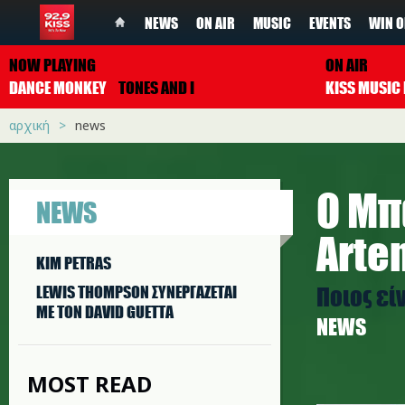
NEWS
ON AIR
MUSIC
EVENTS
WIN O
NOW PLAYING
ON AIR
DANCE MONKEY
TONES AND I
αρχική
news
Ο Μπ
NEWS
Arte
KIM PETRAS
Ποιος εί
LEWIS THOMPSON ΣΥΝΕΡΓAΖΕΤΑΙ
ΜΕ ΤΟΝ DAVID GUETTA
NEWS
MOST READ
obama.j