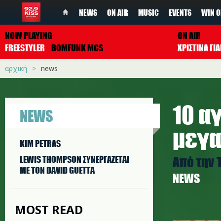
NEWS
ON AIR
MUSIC
EVENTS
WIN O
NOW PLAYING
ON AIR
FREESTYLER
BOMFUNK MCS
ΧΡΙΣΤΙΝΑ Γ
αρχική
news
10 α
NEWS
μεγα
KIM PETRAS
Από την T
LEWIS THOMPSON ΣΥΝΕΡΓAΖΕΤΑΙ
ΜΕ ΤΟΝ DAVID GUETTA
NEWS
MOST READ
site.jpg