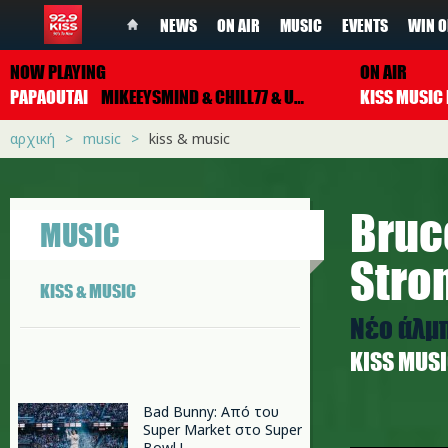
NEWS
ON AIR
MUSIC
EVENTS
WIN O
NOW PLAYING
ON AIR
PAPAOUTAI
MIKEEYSMIND & CHILL77 & UNJAPS
αρχική
music
kiss & music
Bruc
MUSIC
Stro
KISS & MUSIC
Νέο άλμπ
ΚISS MUS
Bad Bunny: Από του
Super Market στο Super
bruce_1.
Bowl !