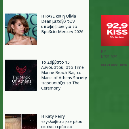
Η RAYE και η Olivia
Dean μεταξύ των
υποψηφίων για το
Βραβείο Mercury 2026
BY
KISS 929
Το Σάββατο 15
ΟΚΤ 21 2022 - 10:56
Αυγούστου, στο Time
Marine Beach Bar, το
Magic of Athens Society
παρουσιάζει το The
Ceremony
H Katy Perry
«εγκλωβίστηκε» μέσα
σε ένα τεράστιο