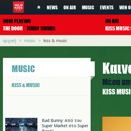
NEWS
ON AIR
MUSIC
EVENTS
WIN O
NOW PLAYING
ON AIR
THE DOOR
TEDDY SWIMS
αρχική
music
kiss & music
Καινο
MUSIC
Μέσα από
KISS & MUSIC
ΚISS MUS
sia11.jpg
Bad Bunny: Από του
Super Market στο Super
Bowl !