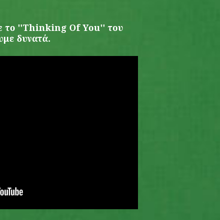
ε το ''Thinking Of You'' του
υμε δυνατά.