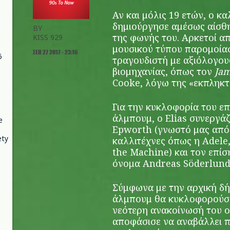
Αν και μόλις 19 ετών, ο κ
δημιούργησε αμέσως αίσθη
BY
της φωνής του. Αρκετοί α
KISS 929
μουσικού τύπου παρομοία
ΣΕΠ 27 2017 - 23:16
6
τραγουδιστή με αξιόλογου
βιομηχανίας, όπως τον
Jam
Cooke, λόγω της «εκπληκτ
Για την κυκλοφορία του ε
άλμπουμ, ο Elias συνεργά
e
Epworth (γνωστό μας από 
ety
καλλιτέχνες όπως η Adele,
the Machine) και τον επί
όνομα Andreas Söderlund
Σύμφωνα με την αρχική δή
άλμπουμ θα κυκλοφορούσε
νεότερη ανακοίνωσή του ο
αποφάσισε να αναβάλλει 