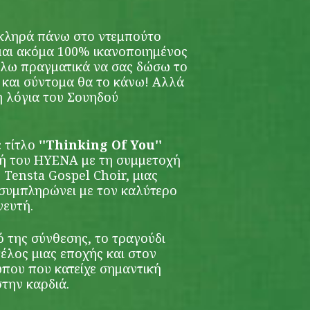
σκληρά πάνω στο ντεμπούτο
μαι ακόμα 100% ικανοποιημένος
έλω πραγματικά να σας δώσω το
και σύντομα θα το κάνω! Αλλά
βή λόγια του Σουηδού
ε τίτλο
''Thinking Of You''
ή του HYENA με τη συμμετοχή
Tensta Gospel Choir, μιας
 συμπληρώνει με τον καλύτερο
νευτή.
 της σύνθεσης, το τραγούδι
έλος μιας εποχής και στον
που που κατείχε σημαντική
στην καρδιά.