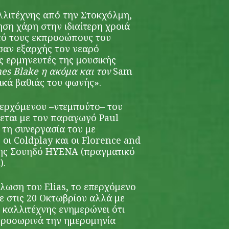
αλλιτέχνης από την Στοκχόλμη,
ση χάρη στην ιδιαίτερη χροιά
πό τους εκπροσώπους του
σαν εξαρχής τον νεαρό
ς ερμηνευτές της μουσικής
es Blake η ακόμα και τον
Sam
ικά βαθιάς του φωνής».
περχόμενου –ντεμπούτο– του
ζεται με τον παραγωγό Paul
τη συνεργασία του με
 οι Coldplay και οι Florence and
σης Σουηδό HYENA (πραγματικό
).
λωση του Elias, το επερχόμενο
 στις 20 Οκτωβρίου αλλά με
 καλλιτέχνης ενημερώνει ότι
προσωρινά την ημερομηνία