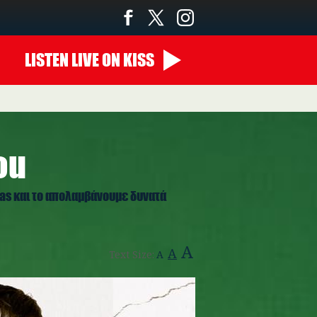
LISTEN
LIVE
ON KISS
You
Elias και το απολαμβάνουμε δυνατά
A
A
Text Size:
A