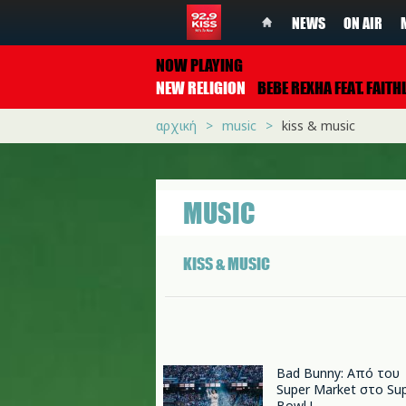
NEWS
ON AIR
NOW PLAYING
NEW RELIGION
BEBE REXHA FEAT. FAITHLE
αρχική
music
kiss & music
MUSIC
KISS & MUSIC
Bad Bunny: Από του
Super Market στο Su
Bowl !