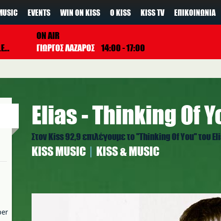
MUSIC
EVENTS
WIN ON KISS
Ο KISS
KISS TV
ΕΠΙΚΟΙΝΩΝΊΑ
ON AIR
SS
ΓΙΩΡΓΟΣ ΛΑΖΑΡΟΣ
14:00 - 17:00
Elias - Thinking Of 
Στον Kiss 92,9 επιλέγουμε το ''Thinking Of You'' του 
ΚISS MUSIC
KISS & MUSIC
elias-860.jpg
per