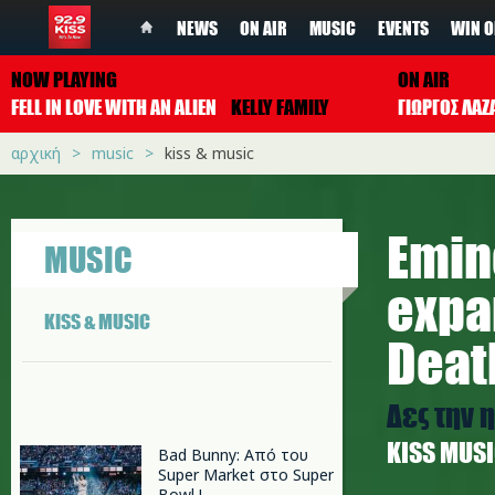
NEWS
ON AIR
MUSIC
EVENTS
WIN O
NOW PLAYING
ON AIR
FELL IN LOVE WITH AN ALIEN
KELLY FAMILY
ΓΙΩΡΓΟΣ ΛΑΖ
αρχική
music
kiss & music
Emin
MUSIC
expa
KISS & MUSIC
Deat
Δες την 
ΚISS MUS
Bad Bunny: Από του
Super Market στο Super
Bowl !