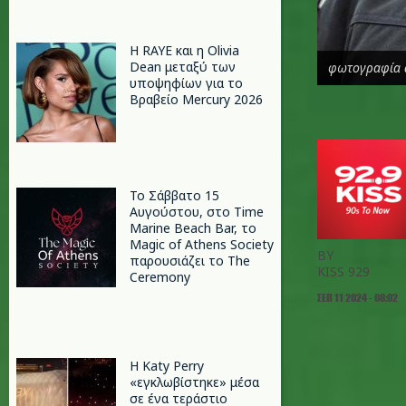
Η RAYE και η Olivia
Dean μεταξύ των
φωτογραφία 
υποψηφίων για το
Βραβείο Mercury 2026
Το Σάββατο 15
Αυγούστου, στο Time
Marine Beach Bar, το
Magic of Athens Society
BY
παρουσιάζει το The
KISS 929
Ceremony
ΣΕΠ 11 2024 - 08:02
H Katy Perry
«εγκλωβίστηκε» μέσα
σε ένα τεράστιο