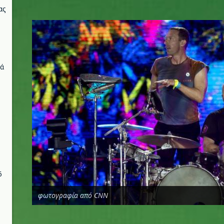
ας
c.jpg
νά
6
φωτογραφία από CNN