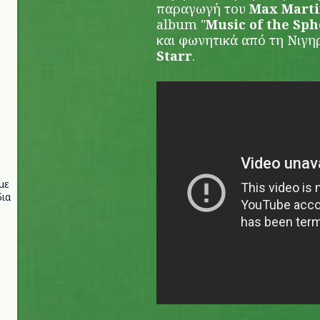
παραγωγή του
Max Mart
album "
Music of the Sph
και φωνητικά από τη Νιγη
Starr
.
με
ια