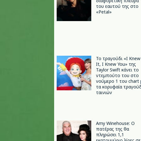
διαφορετική πλευρά
του εαυτού της στο
«Petal»
Το τραγούδι «I Knew
It, I Knew You» της
Taylor Swift κάνει το
ντεμπούτο του στο
νούμερο 1 του chart 
τα κορυφαία τραγούδ
ταινιών
Amy Winehouse: Ο
πατέρας της θα
πληρώσει 1,1
εκατομμύριο λίρες σε