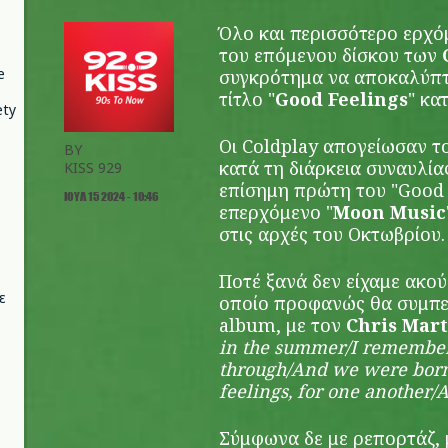
Όλο και περισσότερο ερχό
του επόμενου δίσκου των
e
συγκρότημα να αποκαλύπτε
τίτλο "
Good Feelings
" κα
ety
Οι Coldplay απογείωσαν το
BY
κατά τη διάρκεια συναυλία
KISS 929
επίσημη πρώτη του "Good 
ΙΟΥΛ 15 2024 - 10:46
επερχόμενο "
Moon Music
στις αρχές του Οκτωβρίου.
Ποτέ ξανά δεν είχαμε ακού
ε
οποίο προφανώς θα συμπε
album, με τον
Chris Mar
in the summer/I remember 
through/And we were born 
feelings, for one another/
Σύμφωνα δε με ρεπορτάζ, 