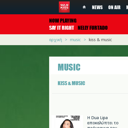
NEWS
ON AIR
NOW PLAYING
SAY IT RIGHT
NELLY FURTADO
αρχική
music
kiss & music
MUSIC
KISS & MUSIC
Η Dua Lipa
αποκαλύπτει το
πρόγραμμα του