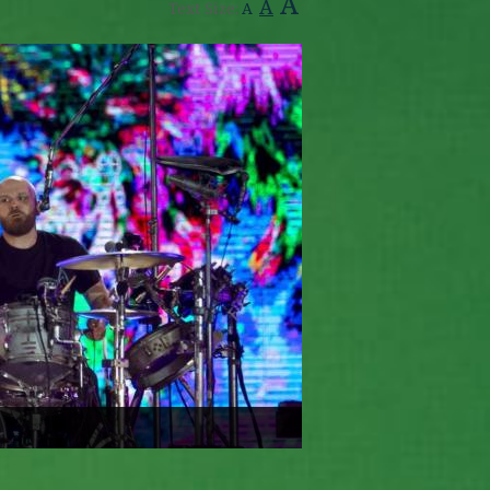
A
A
Text Size:
A