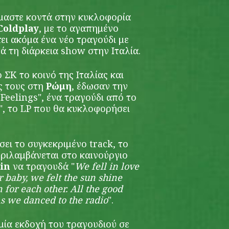
μαστε κοντά στην κυκλοφορία
Coldplay
, με το αγαπημένο
ι ακόμα ένα νέο τραγούδι με
τά τη διάρκεια show στην Ιταλία.
 ΣΚ το κοινό της Ιταλίας και
ς τους στη
Ρώμη
, έδωσαν την
Feelings", ένα τραγούδι από το
", το LP που θα κυκλοφορήσει
σει το συγκεκριμένο track, το
ριλαμβάνεται στο καινούργιο
tin
να τραγουδά "
We fell in love
baby, we felt the sun shine
for each other. All the good
As we danced to the radio
".
μία εκδοχή του τραγουδιού σε