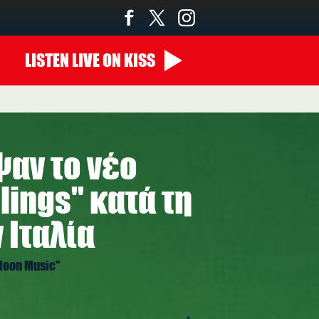
LISTEN
LIVE
ON KISS
ψαν το νέο
lings" κατά τη
 Ιταλία
Moon Music"