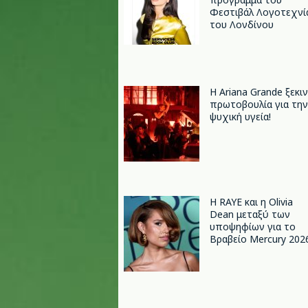
Φεστιβάλ Λογοτεχνί
του Λονδίνου
Η Ariana Grande ξεκι
πρωτοβουλία για την
ψυχική υγεία!
Η RAYE και η Olivia
Dean μεταξύ των
υποψηφίων για το
Βραβείο Mercury 202