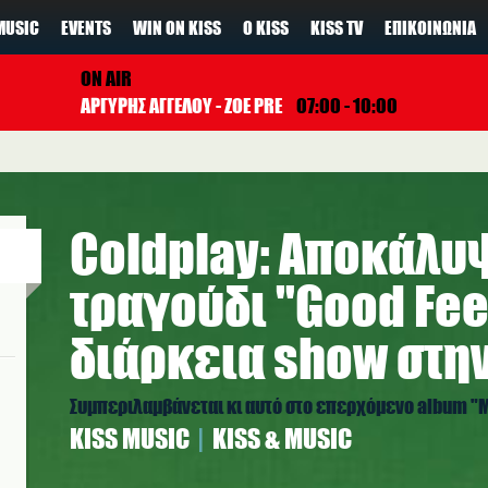
MUSIC
EVENTS
WIN ON KISS
Ο KISS
KISS TV
ΕΠΙΚΟΙΝΩΝΊΑ
ON AIR
ΑΡΓΥΡΗΣ ΑΓΓΕΛΟΥ - ZOE PRE
07:00 - 10:00
Coldplay: Αποκάλυ
τραγούδι "Good Fee
διάρκεια show στην
Συμπεριλαμβάνεται κι αυτό στο επερχόμενο album "
ΚISS MUSIC
KISS & MUSIC