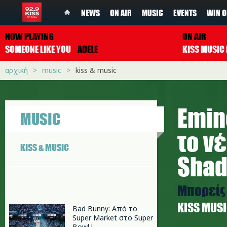
NEWS
ON AIR
MUSIC
EVENTS
WIN O
NOW PLAYING
ON AIR
SOMEONE LIKE YOU
ADELE
αρχική
music
kiss & music
Emin
MUSIC
το ν
KISS & MUSIC
Shad
Μπορείς 
ΚISS MUS
Bad Bunny: Από το
Super Market στο Super
Bowl !