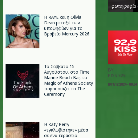
φωτογραφία 
Η RAYE και η Olivia
Dean μεταξύ των
υποψηφίων για το
Βραβείο Mercury 2026
Το Σάββατο 15
BY
Αυγούστου, στο Time
KISS 929
Marine Beach Bar, το
Magic of Athens Society
ΙΟΥΛ 12 2024 - 09:54
παρουσιάζει το The
Ceremony
H Katy Perry
«εγκλωβίστηκε» μέσα
σε ένα τεράστιο