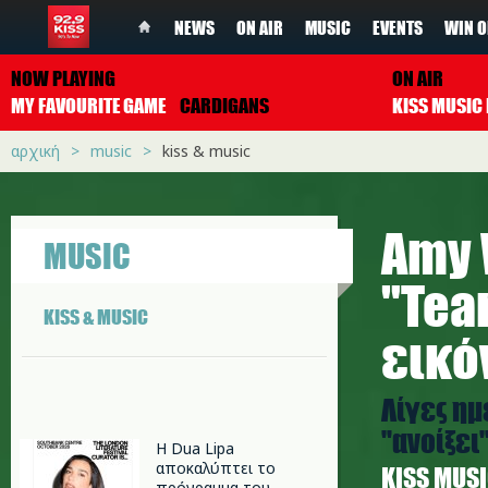
NEWS
ON AIR
MUSIC
EVENTS
WIN O
NOW PLAYING
ON AIR
MY FAVOURITE GAME
CARDIGANS
αρχική
music
kiss & music
Amy 
MUSIC
"Tea
KISS & MUSIC
εικό
Λίγες ημ
"ανοίξει
Η Dua Lipa
αποκαλύπτει το
ΚISS MUS
πρόγραμμα του