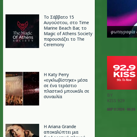
Το Σάββατο 15
Αυγούστου, στο Time
Marine Beach Bar, το
φωτογραφία 
Magic of Athens Society
παρουσιάζει το The
Ceremony
H Katy Perry
«εγκλωβίστηκε» μέσα
σε ένα τεράστιο
πλαστικό μπουκάλι σε
BY
συναυλία
KISS 929
ΑΠΡ 11 2024 - 06:28
Η Ariana Grande
αποκαλύπτει μια