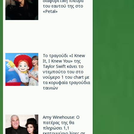
διαφορετική πλευρά
του εαυτού της στο
«Petal»
Το τραγούδι «I Knew
It, I Knew You» της
Taylor Swift κάνει το
ντεμπούτο του στο
νούμερο 1 του chart με
τα κορυφαία τραγούδια
ταινιών
Amy Winehouse: Ο
πατέρας της θα
πληρώσει 1,1
εκατομμύριο λίρες σε