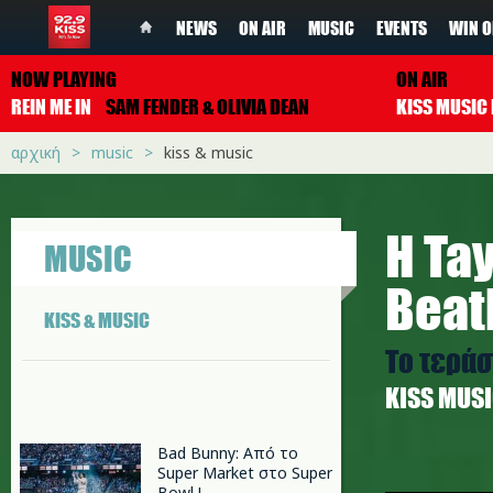
NEWS
ON AIR
MUSIC
EVENTS
WIN O
NOW PLAYING
ON AIR
REIN ME IN
SAM FENDER & OLIVIA DEAN
αρχική
music
kiss & music
Η Ta
MUSIC
Beat
KISS & MUSIC
Το τεράσ
ΚISS MUS
Bad Bunny: Από το
Super Market στο Super
t.jpg
Bowl !