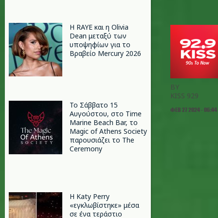
Η RAYE και η Olivia
Dean μεταξύ των
υποψηφίων για το
Βραβείο Mercury 2026
BY
KISS 929
Το Σάββατο 15
ΦΕΒ 27 2024 - 06:44
Αυγούστου, στο Time
Marine Beach Bar, το
Magic of Athens Society
παρουσιάζει το The
Ceremony
H Katy Perry
«εγκλωβίστηκε» μέσα
σε ένα τεράστιο