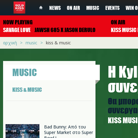
NEWS
ON AIR
MUSIC
EVENTS
WIN O
NOW PLAYING
ON AIR
SAVAGE LOVE
JAWSH 685 X JASON DERULO
αρχική
music
kiss & music
Η Ky
MUSIC
συνε
KISS & MUSIC
Θα μπορο
συνεργα
ΚISS MUS
Bad Bunny: Από του
Super Market στο Super
Bowl !