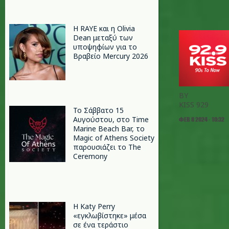
Η RAYE και η Olivia
Dean μεταξύ των
υποψηφίων για το
Βραβείο Mercury 2026
BY
KISS 929
Το Σάββατο 15
Αυγούστου, στο Time
ΦΕΒ 8 2024 - 10:32
Marine Beach Bar, το
Magic of Athens Society
παρουσιάζει το The
Ceremony
H Katy Perry
«εγκλωβίστηκε» μέσα
σε ένα τεράστιο