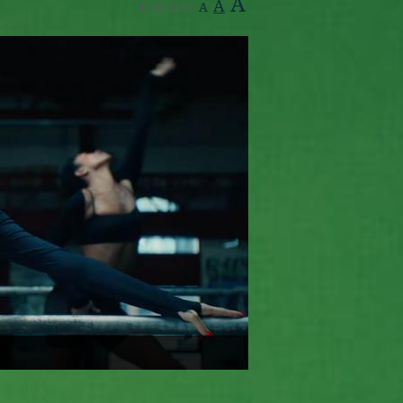
A
A
Text Size:
A