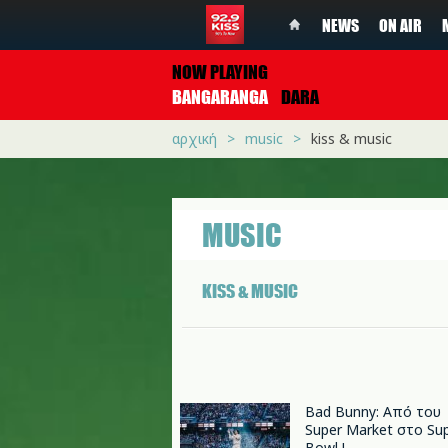
NEWS
ON AIR
NOW PLAYING
BANGARANGA
DARA
αρχική
music
kiss & music
MUSIC
KISS & MUSIC
Bad Bunny: Από του
Super Market στο Su
Bowl !