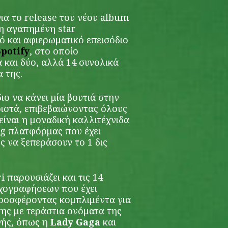
ια το release του νέου album
 η αγαπημένη star
κό και αφιερωματικό επεισόδιο
Spotify
, στο οποίο
 και δύο, αλλά 14 συνολικά
 της.
ιο να κάνει μία βουτιά στην
ριστά, επιβεβαιώνοντας όλους
είναι η μοναδική καλλιτέχνιδα
ng πλατφόρμας που έχει
ς να ξεπεράσουν το 1 δις
i παρουσιάζει και τις 14
ηχογραφήσεων που έχει
 προσφέροντας κομπλιμέντα για
της με τεράστια ονόματα της
νής, όπως η
Lady Gaga
και