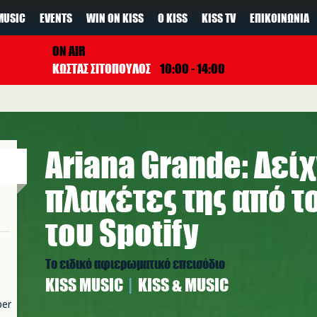
MUSIC
EVENTS
WIN ON KISS
Ο KISS
KISS TV
ΕΠΙΚΟΙΝΩΝΊΑ
ON AIR
ΚΩΣΤΑΣ ΣΙΤΟΠΟΥΛΟΣ
10:00 - 14:00
Ariana Grande: Δείχν
πλακέτες της από το
του Spotify
Το ειδικό αφιερωματικό επεισόδιο
ΚISS MUSIC
KISS & MUSIC
per