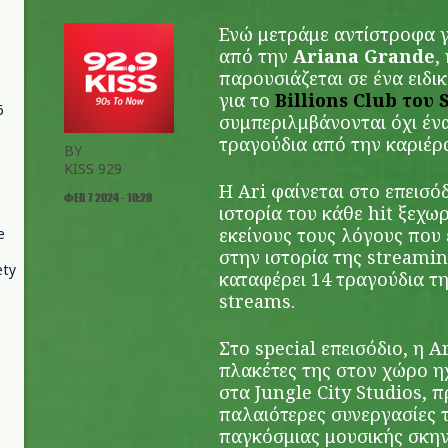
Ενώ μετράμε αντίστροφα γ
από την
Ariana Grande
,
παρουσιάζεται σε ένα ειδι
για το
Billions Club του 
6
συμπεριλμβάνονται όχι ένα
τραγούδια από την καριέρα
BY
KISS 929
Η Ari φαίνεται στο επεισόδ
ΦΕΒ 7 2024 - 10:28
ιστορία του κάθε hit ξεχω
εκείνους τους λόγους που 
e
στην ιστορία της streami
ety
καταφέρει 14 τραγούδια τη
streams.
Στο special επεισόδιο, η Ar
πλακέτες της στον χώρο 
στα Jungle City Studios,
παλαιότερες συνεργασίες 
παγκόσμιας μουσικής σκη