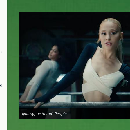
a.jpg
ας
νά
φωτογραφία από People