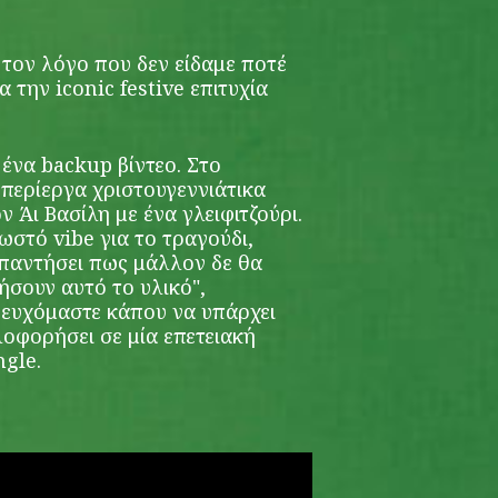
 τον λόγο που δεν είδαμε ποτέ
α την iconic festive επιτυχία
 ένα backup βίντεο. Στο
 περίεργα χριστουγεννιάτικα
 Άι Βασίλη με ένα γλειφιτζούρι.
στό vibe για το τραγούδι,
απαντήσει πως μάλλον δε θα
σουν αυτό το υλικό",
ς ευχόμαστε κάπου να υπάρχει
κλοφορήσει σε μία επετειακή
ngle.