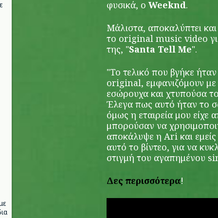
φυσικά, ο
Weeknd
.
ε
Μάλιστα, αποκαλύπτει και
το original music video γι
της, "
Santa Tell Me
".
"Το τελικό που βγήκε ήταν
original, εμφανιζόμουν με
εσώρουχα και χτυπούσα τον
Έλεγα πως αυτό ήταν το σω
όμως η εταιρεία μου είχε 
μπορούσαν να χρησιμοποιή
αποκάλυψε η Ari και εμεί
αυτό το βίντεο, για να κυ
στιγμή του αγαπημένου si
Δες περισσότερα
!
με
ια