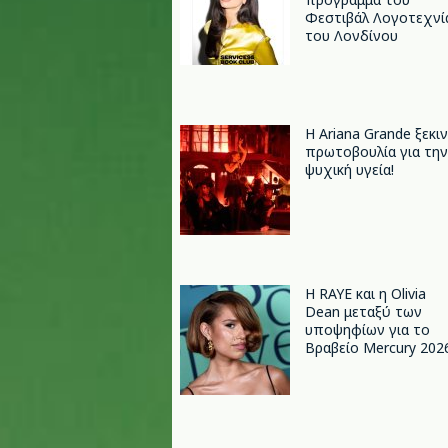
Φεστιβάλ Λογοτεχνί
του Λονδίνου
Η Ariana Grande ξεκι
πρωτοβουλία για την
ψυχική υγεία!
Η RAYE και η Olivia
Dean μεταξύ των
υποψηφίων για το
Βραβείο Mercury 202