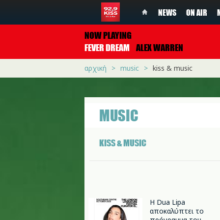
NEWS
ON AIR
NOW PLAYING
FEVER DREAM
ALEX WARREN
αρχική
music
kiss & music
MUSIC
KISS & MUSIC
Η Dua Lipa
αποκαλύπτει το
πρόγραμμα του