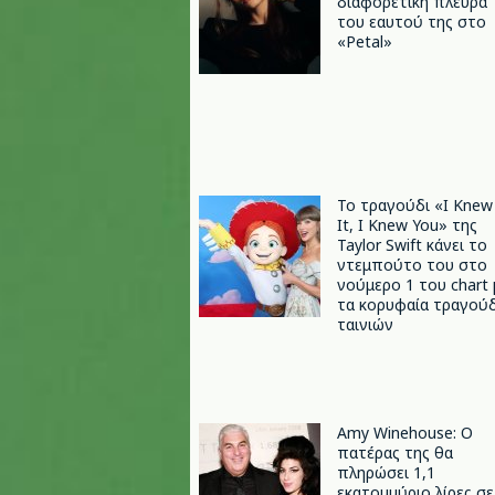
διαφορετική πλευρά
του εαυτού της στο
«Petal»
Το τραγούδι «I Knew
It, I Knew You» της
Taylor Swift κάνει το
ντεμπούτο του στο
νούμερο 1 του chart 
τα κορυφαία τραγούδ
ταινιών
Amy Winehouse: Ο
πατέρας της θα
πληρώσει 1,1
εκατομμύριο λίρες σε