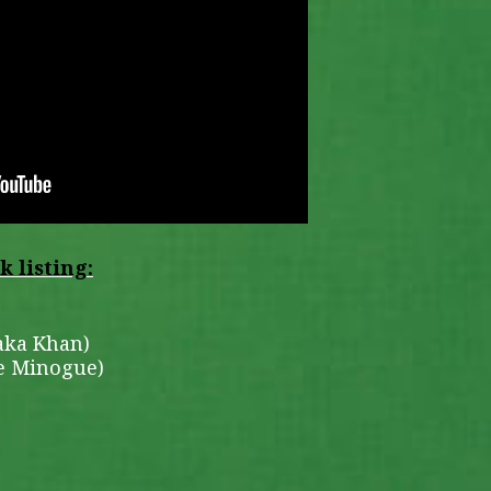
 listing:
aka Khan)
ie Minogue)