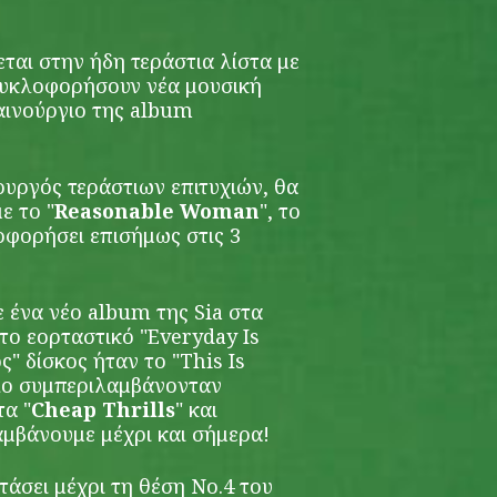
ται στην ήδη τεράστια λίστα με
κυκλοφορήσουν νέα μουσική
αινούργιο της album
ουργός τεράστιων επιτυχιών, θα
ε το "
Reasonable Woman
", το
οφορήσει επισήμως στις 3
 ένα νέο album της Sia στα
 το εορταστικό "Everyday Is
ς" δίσκος ήταν το "This Is
οίο συμπεριλαμβάνονταν
τα "
Cheap Thrills
" και
μβάνουμε μέχρι και σήμερα!
φτάσει μέχρι τη θέση Νο.4 του