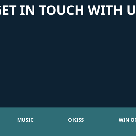
GET IN TOUCH WITH U
MUSIC
Ο KISS
WIN ON