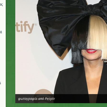
ας
νά
6
φωτογραφία από People