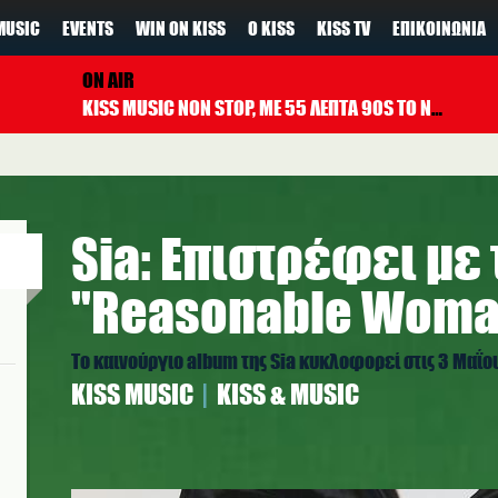
MUSIC
EVENTS
WIN ON KISS
Ο KISS
KISS TV
ΕΠΙΚΟΙΝΩΝΊΑ
ON AIR
KISS MUSIC NON STOP, ΜΕ 55 ΛΕΠΤΑ 90S TO NOW ΚΑΘΕ ΩΡΑ
Sia: Επιστρέφει με
"Reasonable Woma
Το καινούργιο album της Sia κυκλοφορεί στις 3 Μαΐο
ΚISS MUSIC
KISS & MUSIC
s.jpg