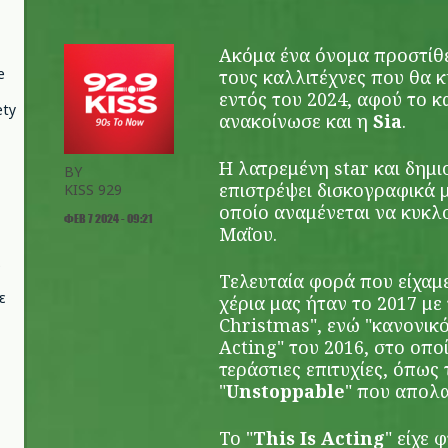
Ακόμα ένα όνομα προστίθε
e
τους καλλιτέχνες που θα 
εντός του 2024, αφού το κ
ety
ανακοίνωσε και η
Sia
.
Η λατρεμένη star και δημι
BY
επιστρέψει δισκογραφικά μ
KISS 929
οποίο αναμένεται να κυκλ
ΦΕΒ 7 2024 - 09:21
Μαΐου.
Τελευταία φορά που είχαμε
ε
χέρια μας ήταν το 2017 με
Christmas", ενώ "κανονικό
Acting" του 2016, στο οπ
τεράστιες επιτυχίες, όπως 
"
Unstoppable
" που απολα
Το "
This Is Acting
" είχε 