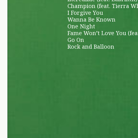
Champion (feat. Tierra Wha
I Forgive You
Wanna Be Known
One Night
Fame Won’t Love You (feat
Go On
Rock and Balloon