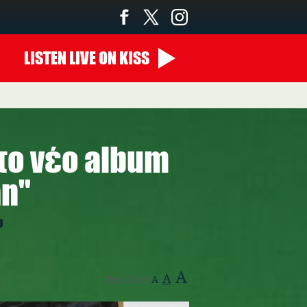
LISTEN
LIVE
ON KISS
00:00 - 07:00
 το νέο album
n"
υ
A
A
Text Size:
A