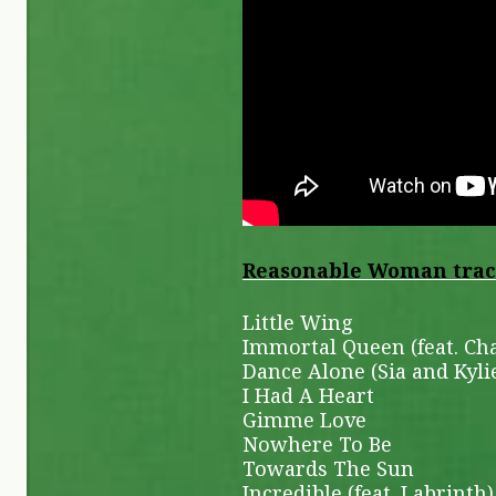
Reasonable Woman track
Little Wing
Immortal Queen (feat. Ch
Dance Alone (Sia and Kyl
I Had A Heart
Gimme Love
Nowhere To Be
Towards The Sun
Incredible (feat. Labrinth)