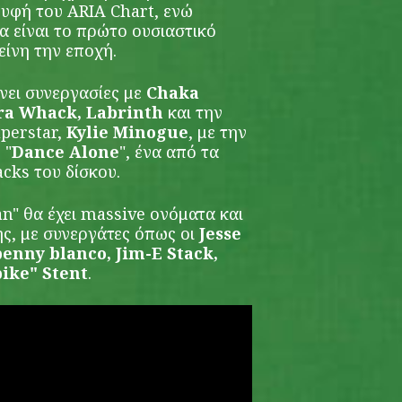
ρυφή του ARIA Chart, ενώ
 είναι το πρώτο ουσιαστικό
είνη την εποχή.
νει συνεργασίες με
Chaka
rra Whack, Labrinth
και την
perstar,
Kylie Minogue
, με την
 "
Dance Alone
", ένα από τα
acks του δίσκου.
n" θα έχει massive ονόματα και
ς, με συνεργάτες όπως οι
Jesse
benny blanco, Jim-E Stack,
pike" Stent
.