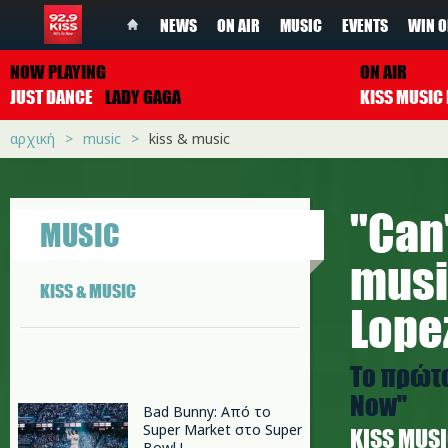
NEWS
ON AIR
MUSIC
EVENTS
WIN O
NOW PLAYING
ON AIR
JUST DANCE
LADY GAGA
αρχική
music
kiss & music
"Can'
MUSIC
musi
KISS & MUSIC
Lope
Το πρώτο
Now"
Bad Bunny: Από το
Super Market στο Super
ΚISS MUS
Bowl !