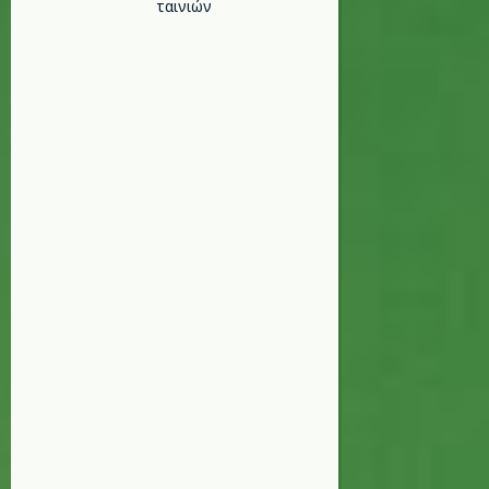
ταινιών