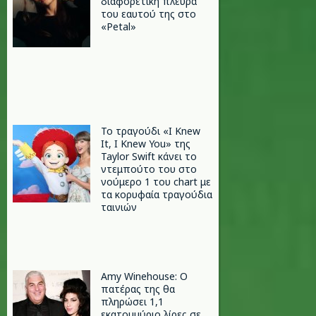
διαφορετική πλευρά
του εαυτού της στο
«Petal»
Το τραγούδι «I Knew
It, I Knew You» της
Taylor Swift κάνει το
ντεμπούτο του στο
νούμερο 1 του chart με
τα κορυφαία τραγούδια
ταινιών
Amy Winehouse: Ο
πατέρας της θα
πληρώσει 1,1
εκατομμύριο λίρες σε