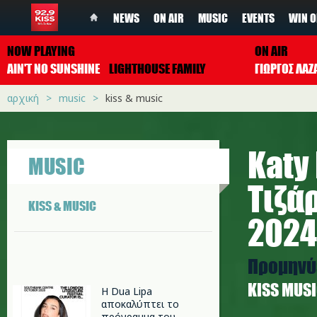
NEWS
ON AIR
MUSIC
EVENTS
WIN O
NOW PLAYING
ON AIR
AIN'T NO SUNSHINE
LIGHTHOUSE FAMILY
ΓΙΩΡΓΟΣ ΛΑΖ
αρχική
music
kiss & music
Katy 
MUSIC
Τιζά
KISS & MUSIC
2024
Προμηνύε
ΚISS MUS
Η Dua Lipa
αποκαλύπτει το
πρόγραμμα του