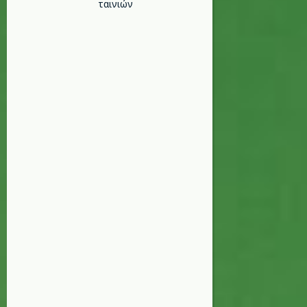
ταινιών