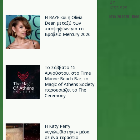
BY
KISS 929
ΙΟΥΝ 20 2025 - 15:00
Η RAYE και η Olivia
Dean μεταξύ των
υποψηφίων για το
Βραβείο Mercury 2026
Το Σάββατο 15
Αυγούστου, στο Time
Marine Beach Bar, το
Magic of Athens Society
παρουσιάζει το The
Ceremony
H Katy Perry
«εγκλωβίστηκε» μέσα
σε ένα τεράστιο