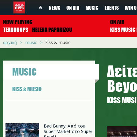
NEWS
ON AIR
MUSIC
EVENTS
WIN O
NOW PLAYING
ON AIR
TEARDROPS
HELENA PAPARIZOU
αρχική
music
kiss & music
Δείτε
MUSIC
Beyo
KISS & MUSIC
ΚISS MUS
beyonce_
Bad Bunny: Από του
Super Market στο Super
Bowl !