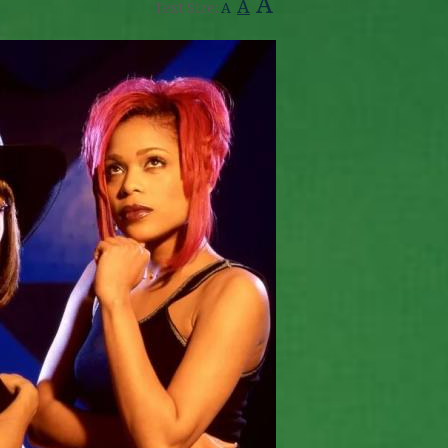
A
A
Text Size:
A