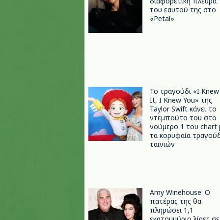
διαφορετική πλευρά
του εαυτού της στο
«Petal»
Το τραγούδι «I Knew
It, I Knew You» της
Taylor Swift κάνει το
ντεμπούτο του στο
νούμερο 1 του chart 
τα κορυφαία τραγούδ
ταινιών
Amy Winehouse: Ο
πατέρας της θα
πληρώσει 1,1
εκατομμύριο λίρες σε