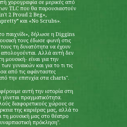
ατή χορογραφία σε μερικές από
ς των TLC που θα παρουσιαστούν
n't 2 Proud 2 Beg»,
npretty” και «No Scrubs».
ο παιχνίδι», δήλωσε η Diggins
μουσική τους έδωσε φωνή στις
 τους τη δυνατότητα να έχουν
 απολογούνται. Αλλά αυτή δεν
τη μουσική- είναι για την
ων γυναικών και για το τι τις
σα από τις αφάνταστες
πό την επιτυχία στα charts".
 φέρουμε αυτή την ιστορία στη
υ γίνεται πραγματικότητα.
λούς διαφορετικούς χώρους σε
ρκεια της καριέρας μας, αλλά το
ι τη μουσική μας στο θέατρο
 συναρπαστική πρόκληση".