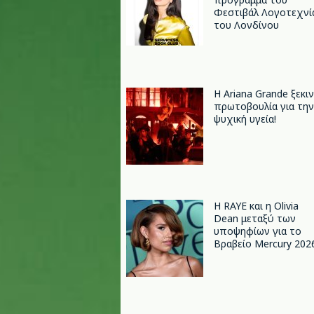
Φεστιβάλ Λογοτεχνί
του Λονδίνου
Η Ariana Grande ξεκι
πρωτοβουλία για την
ψυχική υγεία!
Η RAYE και η Olivia
Dean μεταξύ των
υποψηφίων για το
Βραβείο Mercury 202