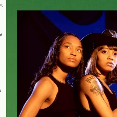
ας
tlc.jpg
νά
6