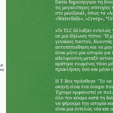
Davis δημιούργησε τη δυν
τις μεγαλύτερες επιτυχίε
στο μιούζικαλ, όπως τα «Ai
«Waterfalls», «Creep», “U
«Οι TLC άλλαξαν εντελώς τ
σε μια δήλωση τύπου. "Η 
γυναίκες παντού, δίνοντάς
αυτοπεποίθηση και να μην
είναι μόνο μια ιστορία για 
αδελφοσύνη μεταξύ αυτών τ
κράτησε ενωμένες τόσο μέ
με
προκλήσεις όσο και μέσα α
ια
Η T-Boz πρόσθεσε: "Το να
σκηνή είναι ένα όνειρο πο
Έχουμε εμφανιστεί σε πολ
όλο τον κόσμο κατά τη διά
να φέρουμε την ιστορία κα
είναι μια εντελώς νέα και