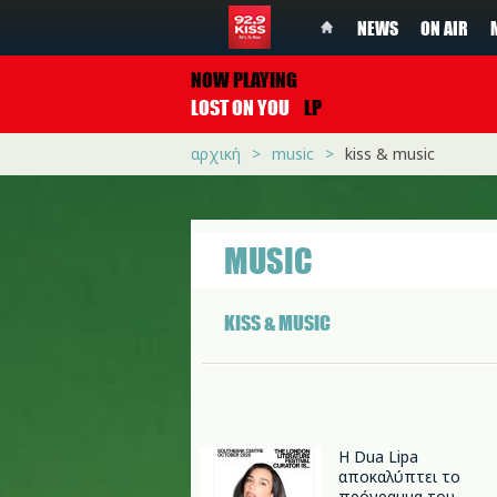
NEWS
ON AIR
NOW PLAYING
LOST ON YOU
LP
αρχική
music
kiss & music
MUSIC
KISS & MUSIC
Η Dua Lipa
αποκαλύπτει το
πρόγραμμα του