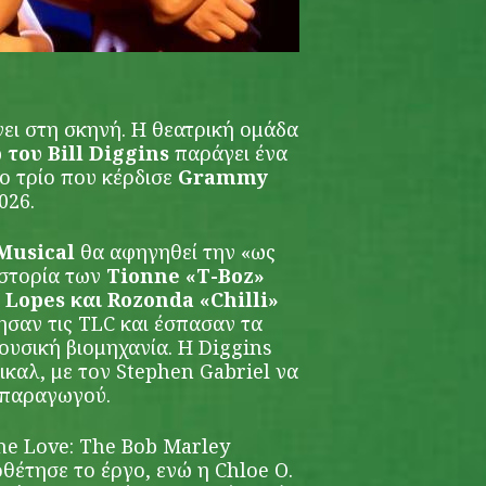
νει στη σκηνή. Η θεατρική ομάδα
 του Bill Diggins
παράγει ένα
ο τρίο που κέρδισε
Grammy
026.
 Musical
θα αφηγηθεί την «ως
ιστορία των
Tionne «T-Boz»
 Lopes και Rozonda «Chilli»
ησαν τις TLC και έσπασαν τα
ουσική βιομηχανία. Η Diggins
ικαλ, με τον Stephen Gabriel να
ύ παραγωγού.
e Love: The Bob Marley
θέτησε το έργο, ενώ η Chloe O.