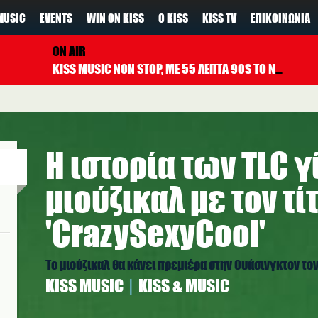
MUSIC
EVENTS
WIN ON KISS
Ο KISS
KISS TV
ΕΠΙΚΟΙΝΩΝΊΑ
ON AIR
KISS MUSIC NON STOP, ΜΕ 55 ΛΕΠΤΑ 90S TO NOW ΚΑΘΕ ΩΡΑ
Η ιστορία των TLC γ
μιούζικαλ με τον τί
'CrazySexyCool'
Το μιούζικαλ θα κάνει πρεμιέρα στην Ουάσινγκτον τον
ΚISS MUSIC
KISS & MUSIC