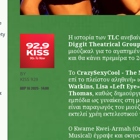
e
ety
Η ιστορία των
TLC
ανεβαί
Diggit Theatrical Group
μιούζικαλ για το αγαπημέν
και θα κάνει πρεμιέρα το 2
Το
CrazySexyCool - The
BY
επί το πλείστον αληθινή» 
KISS 929
Watkins, Lisa «Left Eye»
ΑΠΡ 16 2025 - 14:00
Thomas
, καθώς δημιούργ
ε
εμπόδια ως γυναίκες στη μ
είναι παραγωγός του μιούζ
εκτελεί χρέη εκτελεστικο
Ο Kwame Kwei-Armah (On
Musical) έγραψε και σκηνο