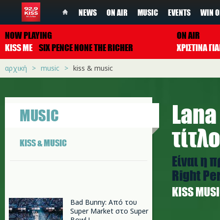
NEWS
ON AIR
MUSIC
EVENTS
WIN O
NOW PLAYING
ON AIR
KISS ME
SIX PENCE NONE THE RICHER
ΧΡΙΣΤΙΝΑ Γ
αρχική
music
kiss & music
Lana 
MUSIC
τίτλο
KISS & MUSIC
Είναι η 
Right Per
ΚISS MUS
Bad Bunny: Από του
Super Market στο Super
Bowl !