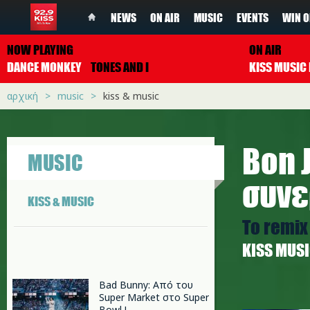
NEWS
ON AIR
MUSIC
EVENTS
WIN O
NOW PLAYING
ON AIR
DANCE MONKEY
TONES AND I
αρχική
music
kiss & music
Bon 
MUSIC
συνε
KISS & MUSIC
Το remix 
ΚISS MUS
Bad Bunny: Από του
Super Market στο Super
bj.jpg
Bowl !