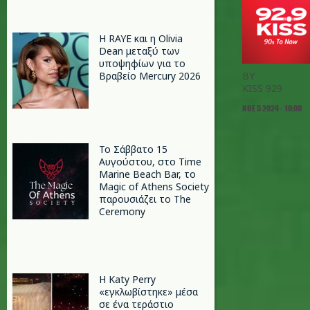
Η RAYE και η Olivia
Dean μεταξύ των
υποψηφίων για το
Βραβείο Mercury 2026
BY
KISS 929
ΝΟΕ 5 2024 - 10:00
Το Σάββατο 15
Αυγούστου, στο Time
Marine Beach Bar, το
Magic of Athens Society
παρουσιάζει το The
Ceremony
H Katy Perry
«εγκλωβίστηκε» μέσα
σε ένα τεράστιο