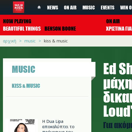
NEWS
ON AIR
MUSIC
EVENTS
WIN O
NOW PLAYING
ON AIR
BEAUTIFUL THINGS
BENSON BOONE
ΧΡΙΣΤΙΝΑ Γ
αρχική
music
kiss & music
Ed S
MUSIC
μάχη
KISS & MUSIC
δικα
Loud
Η Dua Lipa
Για ακόμ
αποκαλύπτει το
πρόγραμμα του