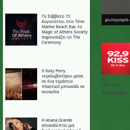
Το Σάββατο 15
φωτογραφία α
Αυγούστου, στο Time
Marine Beach Bar, το
Magic of Athens Society
παρουσιάζει το The
Ceremony
H Katy Perry
«εγκλωβίστηκε» μέσα
BY
σε ένα τεράστιο
KISS 929
πλαστικό μπουκάλι σε
συναυλία
ΝΟΕ 4 2024 - 07:53
Η Ariana Grande
αποκαλύπτει μια