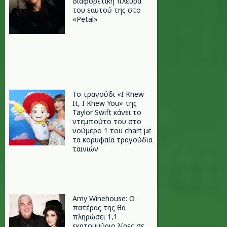
διαφορετική πλευρά
του εαυτού της στο
«Petal»
Το τραγούδι «I Knew
It, I Knew You» της
Taylor Swift κάνει το
ντεμπούτο του στο
νούμερο 1 του chart με
τα κορυφαία τραγούδια
ταινιών
Amy Winehouse: Ο
πατέρας της θα
πληρώσει 1,1
εκατομμύριο λίρες σε