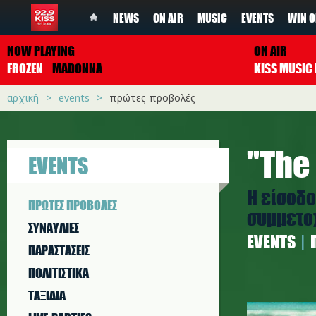
NEWS
ON AIR
MUSIC
EVENTS
WIN O
NOW PLAYING
ON AIR
FROZEN
MADONNA
αρχική
events
πρώτες προβολές
''The
EVENTS
Η είσοδο
ΠΡΩΤΕΣ ΠΡΟΒΟΛΕΣ
συμμετοχ
ΣΥΝΑΥΛΙΕΣ
EVENTS
ΠΑΡΑΣΤAΣΕΙΣ
ΠΟΛΙΤΙΣΤΙΚA
ΤΑΞΙΔΙΑ
1200.jpg