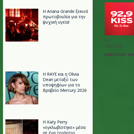
Η Ariana Grande ξεκινά
πρωτοβουλία για την
ψυχική υγεία!
BY
KISS 929
ΜΆΙΟΣ 25 2025 - 08:
Η RAYE και η Olivia
Dean μεταξύ των
υποψηφίων για το
Βραβείο Mercury 2026
H Katy Perry
«εγκλωβίστηκε» μέσα
σε ένα τεράστιο