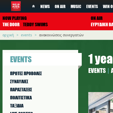
NEWS
ON AIR
MUSIC
EVENTS
WIN O
NOW PLAYING
ON AIR
THE DOOR
TEDDY SWIMS
ΕΥΡΥΔΙΚΗ Β
αρχική
events
ανακοινώσεις συνεργατών
1 ye
EVENTS
EVENTS
ΠΡΩΤΕΣ ΠΡΟΒΟΛΕΣ
ΣΥΝΑΥΛΙΕΣ
ΠΑΡΑΣΤAΣΕΙΣ
tyco_real
ΠΟΛΙΤΙΣΤΙΚA
ΤΑΞΙΔΙΑ