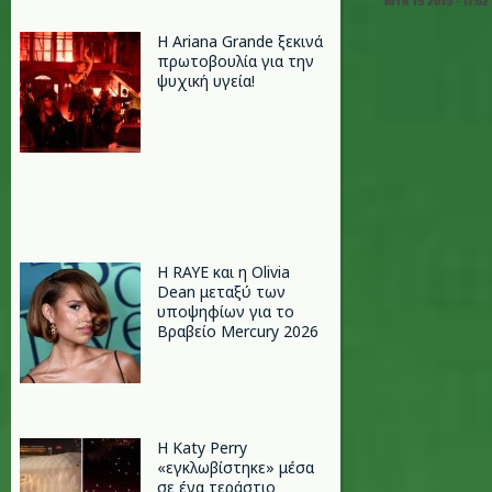
ΙΟΥΝ 19 2019 - 17:02
Η Ariana Grande ξεκινά
πρωτοβουλία για την
ψυχική υγεία!
Η RAYE και η Olivia
Dean μεταξύ των
υποψηφίων για το
Βραβείο Mercury 2026
H Katy Perry
«εγκλωβίστηκε» μέσα
σε ένα τεράστιο