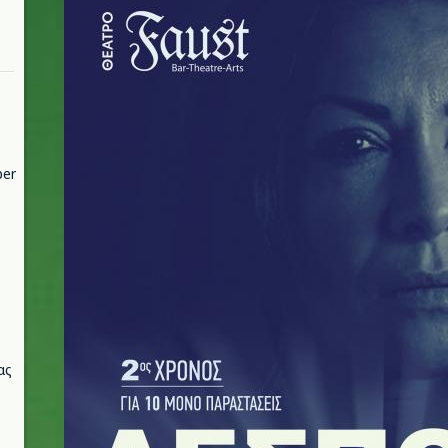
per
ας