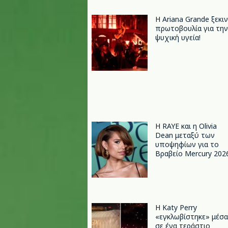
Η Ariana Grande ξεκι
πρωτοβουλία για την
ψυχική υγεία!
Η RAYE και η Olivia
Dean μεταξύ των
υποψηφίων για το
Βραβείο Mercury 202
H Katy Perry
«εγκλωβίστηκε» μέσα
σε ένα τεράστιο