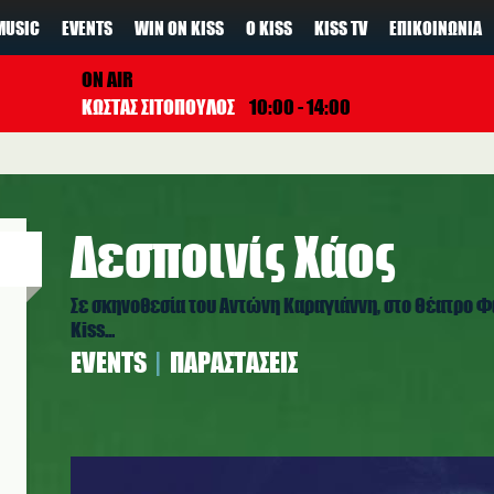
MUSIC
EVENTS
WIN ON KISS
Ο KISS
KISS TV
ΕΠΙΚΟΙΝΩΝΊΑ
ON AIR
ΚΩΣΤΑΣ ΣΙΤΟΠΟΥΛΟΣ
10:00 - 14:00
Δεσποινίς Χάος
Σε σκηνοθεσία του Αντώνη Καραγιάννη, στο Θέατρο Φά
Kiss...
EVENTS
ΠΑΡΑΣΤΆΣΕΙΣ
web_poster_chaos.jpg