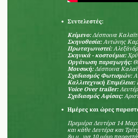
Συντελεστές:
Κείμενο:
Δέσποινα Καλαϊτ
Σκηνοθεσία:
Αντώνης Καρ
Πρωταγωνιστεί:
Αλεξάνδρ
Σκηνικά - κοστούμια:
Χρύ
Οργάνωση παραγωγής:
Θ
Μουσική:
Δέσποινα Καλαϊ
Σχεδιασμός Φωτισμών:
Α
Καλλιτεχνική Επιμέλεια:
Voice Over trailer:
Λευτέ
Σχεδιασμός Αφίσας:
Αρισ
Ημέρες και ώρες παρασ
Πρεμιέρα Δευτέρα 14 Μαρτ
και κάθε Δευτέρα και Τρίτη
8μ.μ., για 10 μόνο παραστά