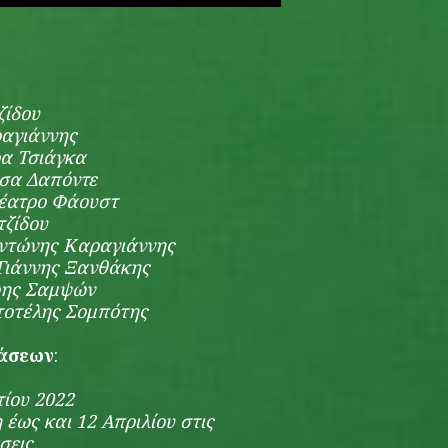
ζίδου
αγιάννης
α Τσιάγκα
σα Δαπόντε
έατρο Φάουστ
τζίδου
ντώνης Καραγιάννης
Γιάννης Ξανθάκης
ρης Σαμψών
τοτέλης Σομπότης
τάσεων
:
ίου 2022
 έως και 12 Απριλίου στις
σεις.