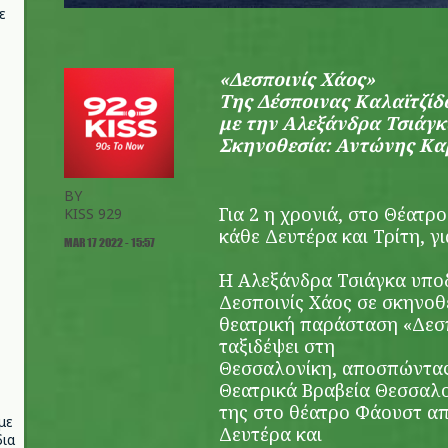
ε
«Δεσποινίς Χάος»
Της Δέσποινας Καλαϊτζίδ
με την Αλεξάνδρα Τσιάγ
Σκηνοθεσία: Αντώνης Κα
BY
Για 2 η χρονιά, στο Θέατρο
KISS 929
κάθε Δευτέρα και Τρίτη, γ
MAR 17 2022 - 15:57
Η Αλεξάνδρα Τσιάγκα υποδύ
Δεσποινίς Χάος σε σκηνοθ
θεατρική παράσταση «Δεσπ
ταξιδέψει στη
Θεσσαλονίκη, αποσπώντας 
Θεατρικά Βραβεία Θεσσαλον
της στο θέατρο Φάουστ απ
με
Δευτέρα και
ια