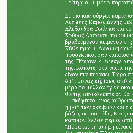
Τρίτη για 10 μόνο παραστ
Σε μια καινούργια παραγω
Αντώνης Καραγιάννης μαζ
Αλεξάνδρα Τσιάγκα και το
Χρύσας Δαπόντε, παρουσιά
βραβευμένου κειμένου της
Κάθε πρωί η Άννα σηκωνότ
προσεκτικά, σαν κάποιος 
της. Πήγαινε κι έφευγε απ
της. Κάποτε, στα νιάτα της
είχαν πια περάσει. Τώρα 
ζωή, μοναχική, ίσως από ε
μέρα το μέλλον έγινε ακό
θα της αποκάλυπτε αν θα ε
Τι σκέφτεται ένας άνθρωπο
η ροή των σκέψεων και τω
βάζεις σε μια τάξη; Και για
κάποιον άλλον πέραν από 
“Πόσα απ τη μνήμη είναι ό