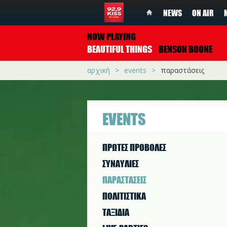
NEWS
ON AIR
NOW PLAYING
BEAUTIFUL THINGS
BENSON BOONE
αρχική
events
παραστάσεις
EVENTS
ΠΡΩΤΕΣ ΠΡΟΒΟΛΕΣ
ΣΥΝΑΥΛΙΕΣ
ΠΑΡΑΣΤAΣΕΙΣ
ΠΟΛΙΤΙΣΤΙΚA
ΤΑΞΙΔΙΑ