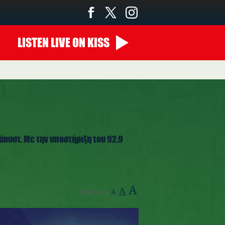
LISTEN
LIVE
ON KISS
ουστ. Με την υποστήριξη του 92.9
A
A
Text Size:
A