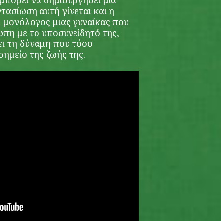
μπορεί να δημιουργήσει μια
τασίωση αυτή γίνεται και η
ς μονόλογος μιας γυναίκας που
ωπη με το υποσυνείδητό της,
ι τη δύναμη που τόσο
 σημείο της ζωής της.