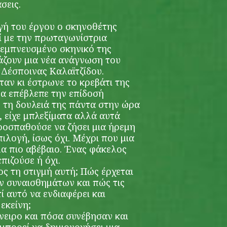
άσεις.
γή του έργου ο σκηνοθέτης
ί με την πρωταγωνίστρια
 εμπνευσμένο σκηνικό της
ζουν μια νέα ανάγνωση του
 Δέσποινας Καλαϊτζίδου.
αν κι έστρωνε το κρεβάτι της
να επέβλεπε την επίδοσή
ό τη δουλειά της πάντα στην ώρα
, είχε μπλεξίματα αλλά αυτά
προσπαθούσε να ζήσει μια ήρεμη
πιλογή, ίσως όχι. Μέχρι που μια
μα πιο αβέβαιο. Ένας φάκελος
πιζούσε ή όχι.
ς τη στιγμή αυτή; Πώς έρχεται
ν συναισθημάτων και πώς τις
τί αυτό να ενδιαφέρει και
εκείνη;
νειρο και πόσα συνέβησαν και