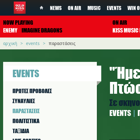
NEWS
ON AIR
MUSIC
EVENTS
WIN O
NOW PLAYING
ON AIR
ENEMY
IMAGINE DRAGONS
αρχική
events
παραστάσεις
''Ήμ
EVENTS
Πτώσ
ΠΡΩΤΕΣ ΠΡΟΒΟΛΕΣ
Σε σκηνο
ΣΥΝΑΥΛΙΕΣ
ΠΑΡΑΣΤAΣΕΙΣ
EVENTS
ΠΟΛΙΤΙΣΤΙΚA
ΤΑΞΙΔΙΑ
hmerh_th