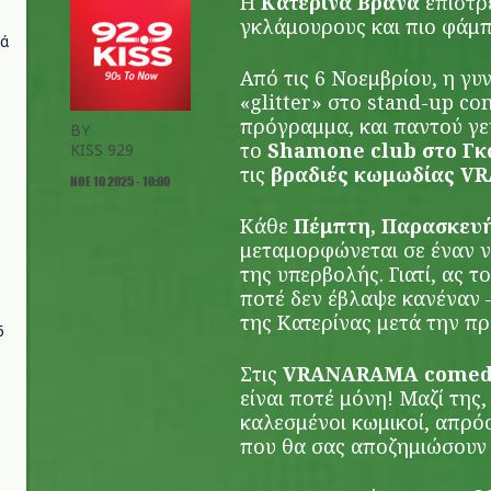
Η
Κατερίνα Βρανά
επιστρ
γκλάμουρους και πιο φάμπ
νά
Από τις 6 Νοεμβρίου, η γυ
«glitter» στο stand-up com
πρόγραμμα, και παντού γε
BY
το
Shamone
club
στο Γκ
KISS 929
τις
βραδιές κωμωδίας
VR
ΝΟΕ 10 2025 - 10:00
Κάθε
Πέμπτη, Παρασκευή
μεταμορφώνεται σε έναν να
της υπερβολής. Γιατί, ας 
ποτέ δεν έβλαψε κανέναν 
της Κατερίνας μετά την π
6
Στις
VRANARAMA
comed
είναι ποτέ μόνη! Μαζί της
καλεσμένοι κωμικοί, απρόο
που θα σας αποζημιώσουν