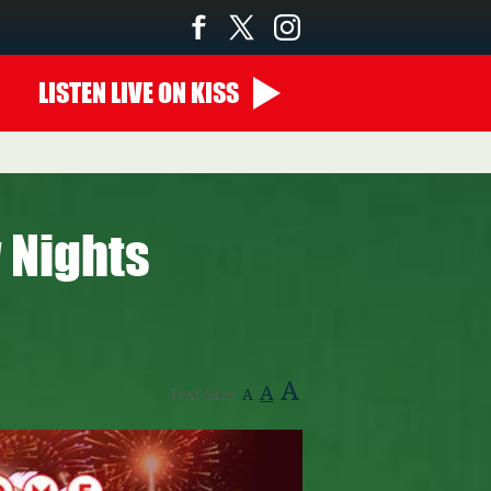
LISTEN
LIVE
ON KISS
00:00 - 10:00
 Nights
A
A
Text Size:
A