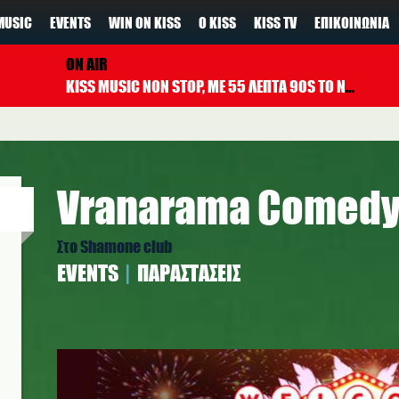
MUSIC
EVENTS
WIN ON KISS
Ο KISS
KISS TV
ΕΠΙΚΟΙΝΩΝΊΑ
ON AIR
KISS MUSIC NON STOP, ΜΕ 55 ΛΕΠΤΑ 90S TO NOW ΚΑΘΕ ΩΡΑ
Vranarama Comedy
Στο Shamone club
EVENTS
ΠΑΡΑΣΤΆΣΕΙΣ
vranarama.jpg