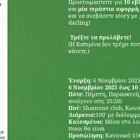
Προετοιμαστείτε για
10 εβ
ε
και
μία τεράστια αφορμή
και να ανεβάσετε story με 
darling!
Τρέξτε να προλάβετε!
(Η Κατερίνα δεν τρέχει πο
κάνετε.)
Έναρξη:
6 Νοεμβρίου 202
6 Νοεμβρίου 2025 έως 10
Πότε:
Πέμπτη, Παρασκευή, 
ανοίγουν στις 20:20)
Πού:
Shamone club, Κωνστ
Διάρκεια:
100΄ με διάλειμμ
Καλεσμένοι:
Μέσα στο λιν
ποιοι θα είναι
με
Προπώληση:
Κανονικό 15€
ια