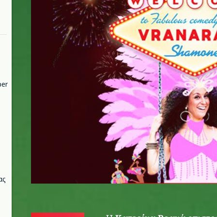
per
ας