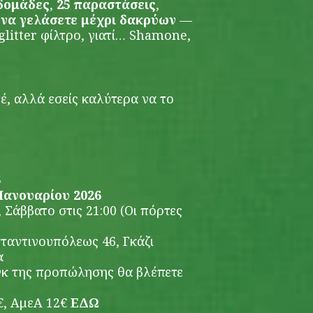
δομάδες
,
25 παραστάσεις
,
 να γελάσετε μέχρι δακρύων
—
glitter φίλτρο, γιατί… Shamone,
τέ, αλλά εσείς καλύτερα να το
5
 Ιανουαρίου 2026
Σάββατο στις 21:00 (Οι πόρτες
αντινουπόλεως 46, Γκάζι
α
κ της προπώλησης θα βλέπετε
, ΑμεΑ 12€
ΕΔΩ