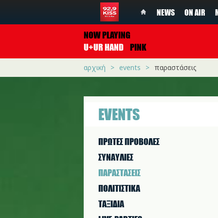
NEWS
ON AIR
NOW PLAYING
U+UR HAND
PINK
αρχική
events
παραστάσεις
EVENTS
ΠΡΩΤΕΣ ΠΡΟΒΟΛΕΣ
ΣΥΝΑΥΛΙΕΣ
ΠΑΡΑΣΤAΣΕΙΣ
ΠΟΛΙΤΙΣΤΙΚA
ΤΑΞΙΔΙΑ