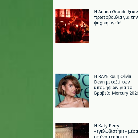
Η Ariana Grande ξεκι
πρωτοβουλία για την
ψυχική υγεία!
Η RAYE και η Olivia
Dean μεταξύ των
υποψηφίων για το
Βραβείο Mercury 202
H Katy Perry
«εγκλωβίστηκε» μέσα
σε ένα τεράστιο