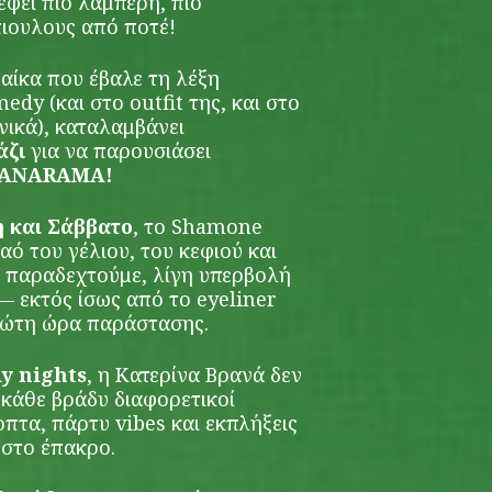
έφει πιο λαμπερή, πιο
ιουλους από ποτέ!
ναίκα που έβαλε τη λέξη
edy (και στο outfit της, και στο
νικά), καταλαμβάνει
άζι
για να παρουσιάσει
ANARAMA
!
 και Σάββατο
, το Shamone
ό του γέλιου, του κεφιού και
το παραδεχτούμε, λίγη υπερβολή
— εκτός ίσως από το eyeliner
ρώτη ώρα παράστασης.
y
nights
, η Κατερίνα Βρανά δεν
, κάθε βράδυ διαφορετικοί
πτα, πάρτυ vibes και εκπλήξεις
 στο έπακρο.