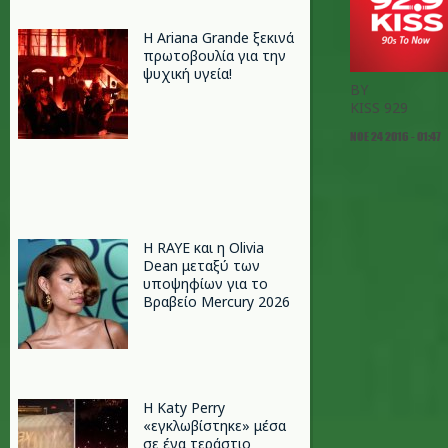
Η Ariana Grande ξεκινά
πρωτοβουλία για την
ψυχική υγεία!
BY
KISS 929
ΝΟΕ 24 2016 - 01:47
Η RAYE και η Olivia
Dean μεταξύ των
υποψηφίων για το
Βραβείο Mercury 2026
H Katy Perry
«εγκλωβίστηκε» μέσα
σε ένα τεράστιο