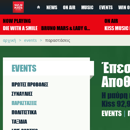
NEWS
ON AIR
MUSIC
EVENTS
WIN O
NOW PLAYING
ON AIR
DIE WITH A SMILE
BRUNO MARS & LADY GAGA
αρχική
events
παραστάσεις
Έπεσ
EVENTS
Απο
ΠΡΩΤΕΣ ΠΡΟΒΟΛΕΣ
Η μαύρη 
ΣΥΝΑΥΛΙΕΣ
Kiss 92,
ΠΑΡΑΣΤAΣΕΙΣ
ΠΟΛΙΤΙΣΤΙΚA
EVENTS
ΤΑΞΙΔΙΑ