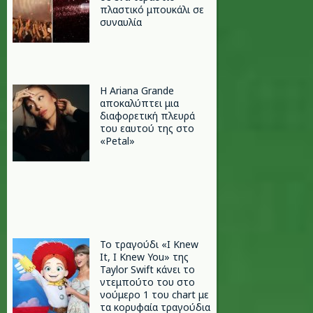
πλαστικό μπουκάλι σε
συναυλία
Η Ariana Grande
αποκαλύπτει μια
διαφορετική πλευρά
του εαυτού της στο
«Petal»
Το τραγούδι «I Knew
It, I Knew You» της
Taylor Swift κάνει το
ντεμπούτο του στο
νούμερο 1 του chart με
τα κορυφαία τραγούδια