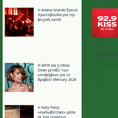
Η Ariana Grande ξεκινά
πρωτοβουλία για την
ψυχική υγεία!
BY
KISS 929
ΦΕΒ 24 2025 - 10:00
Η RAYE και η Olivia
Dean μεταξύ των
υποψηφίων για το
Βραβείο Mercury 2026
H Katy Perry
«εγκλωβίστηκε» μέσα
σε ένα τεράστιο