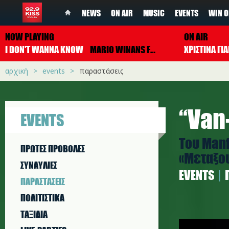
NEWS
ON AIR
MUSIC
EVENTS
WIN O
NOW PLAYING
ON AIR
I DON'T WANNA KNOW
MARIO WINANS FEAT. ENYA & P. DIDDY
ΧΡΙΣΤΙΝΑ Γ
αρχική
events
παραστάσεις
“Van
EVENTS
Του Manf
ΠΡΩΤΕΣ ΠΡΟΒΟΛΕΣ
«Μεταξο
ΣΥΝΑΥΛΙΕΣ
EVENTS
ΠΑΡΑΣΤAΣΕΙΣ
ΠΟΛΙΤΙΣΤΙΚA
ΤΑΞΙΔΙΑ
1_2.jpg