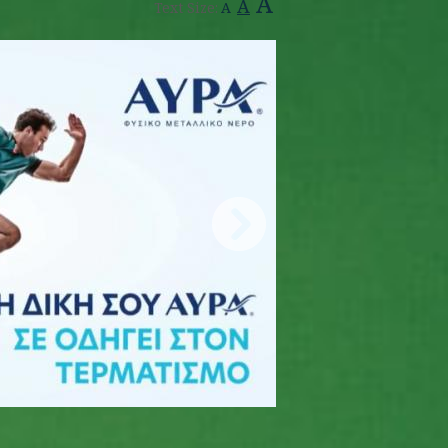
A
A
Text Size:
A
1400.jpg