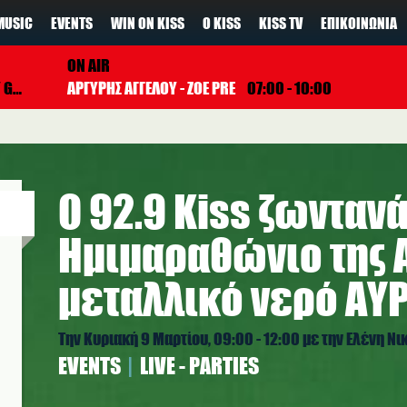
MUSIC
EVENTS
WIN ON KISS
Ο KISS
KISS TV
ΕΠΙΚΟΙΝΩΝΊΑ
ON AIR
GA
ΑΡΓΥΡΗΣ ΑΓΓΕΛΟΥ - ZOE PRE
07:00 - 10:00
Ο 92.9 Kiss ζωντανά
Ημιμαραθώνιο της Α
μεταλλικό νερό ΑΥ
Την Κυριακή 9 Μαρτίου, 09:00 - 12:00 με την Ελένη Ν
EVENTS
LIVE - PARTIES