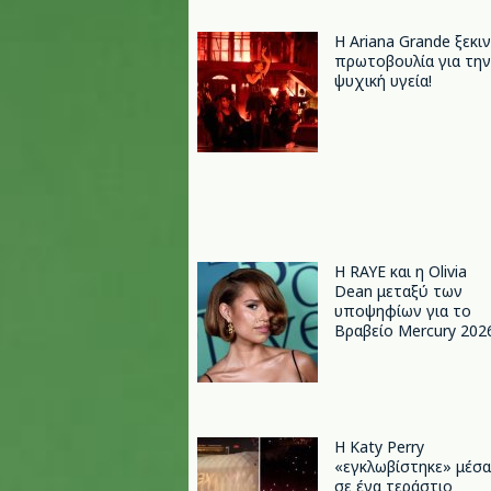
Η Ariana Grande ξεκι
πρωτοβουλία για την
ψυχική υγεία!
Η RAYE και η Olivia
Dean μεταξύ των
υποψηφίων για το
Βραβείο Mercury 202
H Katy Perry
«εγκλωβίστηκε» μέσα
σε ένα τεράστιο