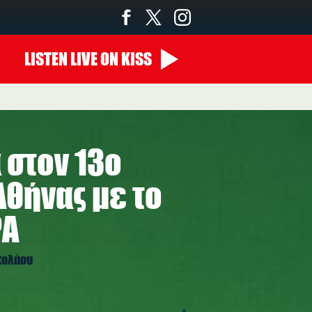
LISTEN
LIVE
ON KISS
 στον 13ο
θήνας με το
ΡΑ
ικολάου