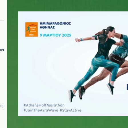
png_3.jpg
per
ας