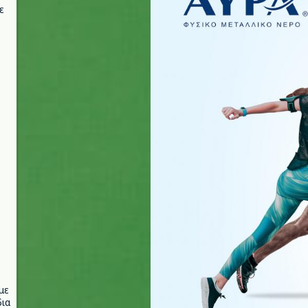
ε
με
ια