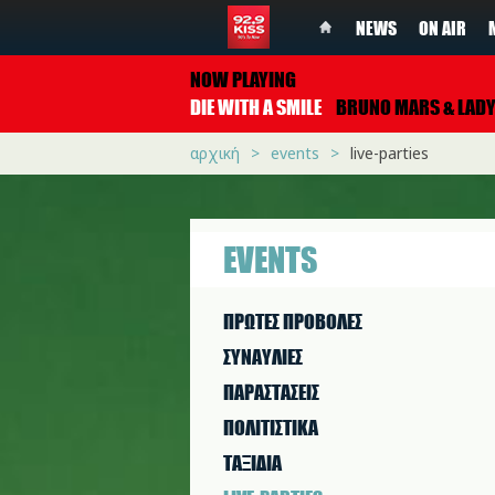
NEWS
ON AIR
NOW PLAYING
DIE WITH A SMILE
BRUNO MARS & LADY GA
αρχική
events
live-parties
EVENTS
ΠΡΩΤΕΣ ΠΡΟΒΟΛΕΣ
ΣΥΝΑΥΛΙΕΣ
ΠΑΡΑΣΤAΣΕΙΣ
ΠΟΛΙΤΙΣΤΙΚA
ΤΑΞΙΔΙΑ