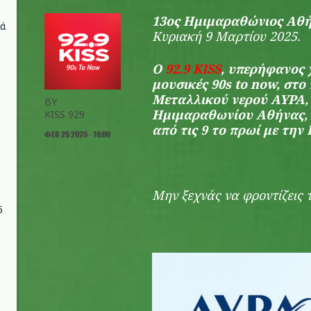
13ος Ημιμαραθώνιος Αθή
νά
Κυριακή 9 Μαρτίου 2025.
Ο
92.9 KISS
, υπερήφανος 
μουσικές 90s to now, στο
Μεταλλικού νερού ΑΥΡΑ, 
BY
Ημιμαραθωνίου Αθήνας, 
KISS 929
από τις 9 το πρωί με την
ΦΕΒ 25 2025 - 10:00
Μην ξεχνάς να φροντίζεις 
6