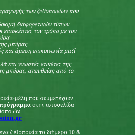
αραγωγής των ζυθοποιείων που
οκιμή διαφορετικών τύπων
ι επισκέπτες τον τρόπο με τον
πύρα
της μπύρας
ύς και άμεση επικοινωνία μαζί
λά και γνωστές ετικέτες της
ας μπύρας, απευθείας από το
ποιεία-μέλη που συμμετέχουν
πρόγραμμα
στην ιστοσελίδα
θοποιών
poion
.gr
ενα ζυθοποιεία το διήμερο 10 &