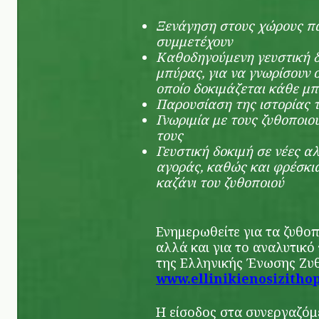
Ξενάγηση στους χώρους π
συμμετέχουν
Καθοδηγούμενη γευστική δ
μπύρας, για να γνωρίσουν ο
οποίο δοκιμάζεται κάθε μ
Παρουσίαση της ιστορίας 
Γνωριμία με τους ζυθοποιο
τους
Γευστική δοκιμή σε νέες αλ
αγοράς, καθώς και φρέσκι
καζάνι του ζυθοποιού
Ενημερωθείτε για τα ζυθο
αλλά και για το αναλυτικό
της Ελληνικής Ένωσης Ζυ
www
.
ellinikienosizitho
Η είσοδος στα συνεργαζόμ