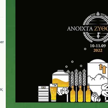
per
ας