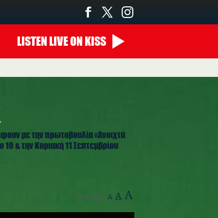
LISTEN
LIVE
ON KISS
14:00 - 00:00
α
έφουν με την πρωτοβουλία «Ανοιχτά
ο 10 & την Κυριακή 11 Σεπτεμβρίου
A
A
Text Size:
A