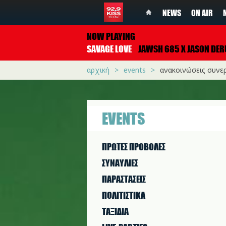
NEWS
ON AIR
NOW PLAYING
SAVAGE LOVE
JAWSH 685 X JASON DER
αρχική
events
ανακοινώσεις συνε
EVENTS
ΠΡΩΤΕΣ ΠΡΟΒΟΛΕΣ
ΣΥΝΑΥΛΙΕΣ
ΠΑΡΑΣΤAΣΕΙΣ
ΠΟΛΙΤΙΣΤΙΚA
ΤΑΞΙΔΙΑ