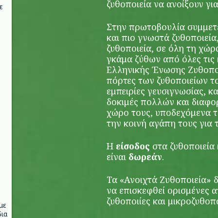
ζυθοποιεία να ανοίξουν για
ε
Στην πρωτοβουλία συμμετ
και πιο γνωστά ζυθοποιεία
ζυθοποιεία, σε όλη τη χώρ
γκάμα ζύθων από όλες τις 
Ελληνικής Ένωσης Ζυθοποι
πόρτες των ζυθοποιείων τ
εμπειρίες γευσιγνωσίας, κ
δοκιμές πολλών και διαφο
χώρο τους, υποδεχόμενα το
την κοινή αγάπη τους για 
Η
είσοδος
στα ζυθοποιεία 
είναι
δωρεάν
.
Τα «Ανοιχτά Ζυθοποιεία» δ
να επισκεφθεί ορισμένες α
ζυθοποιίες και μικροζυθοπ
με
ια