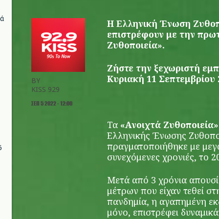
νά
H
Ελληνική Ένωση Ζυθοπο
επιστρέφουν με την πρω
Ζυθοποιεία».
Ζήστε την ξεχωριστή εμπ
Κυριακή 11 Σεπτεμβρίου 
BY
KISS 929
ΣΕΠ 5 2022 - 12:00
Τα
«Ανοιχτά Ζυθοποιεία»
Ελληνικής Ένωσης Ζυθοπο
πραγματοποιήθηκε με μεγά
6
συνεχόμενες χρονιές, το 20
Μετά από 3 χρόνια απουσί
μέτρων που είχαν τεθεί στ
πανδημία, η αγαπημένη εκ
μόνο, επιστρέφει δυναμικά