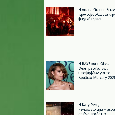
Η Ariana Grande ξεκι
πρωτοβουλία για την
ψυχική υγεία!
Η RAYE και η Olivia
Dean μεταξύ των
υποψηφίων για το
Βραβείο Mercury 202
H Katy Perry
«εγκλωβίστηκε» μέσα
σε ένα τεράστιο