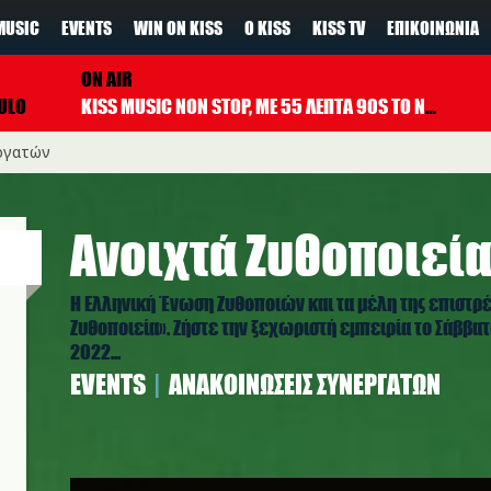
MUSIC
EVENTS
WIN ON KISS
Ο KISS
KISS TV
ΕΠΙΚΟΙΝΩΝΊΑ
ON AIR
ULO
KISS MUSIC NON STOP, ΜΕ 55 ΛΕΠΤΑ 90S TO NOW ΚΑΘΕ ΩΡΑ
ργατών
Ανοιχτά Ζυθοποιεί
H Ελληνική Ένωση Ζυθοποιών και τα μέλη της επιστρ
Ζυθοποιεία». Ζήστε την ξεχωριστή εμπειρία το Σάββατ
2022...
EVENTS
ΑΝΑΚΟΙΝΏΣΕΙΣ ΣΥΝΕΡΓΑΤΏΝ
anoixta_zythopoieia.jpg