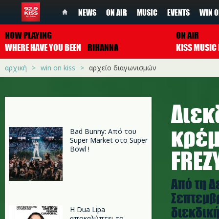
NEWS
ON AIR
MUSIC
EVENTS
WIN O
NOW PLAYING
ON AIR
WHERE HAVE YOU BEEN
RIHANNA
αρχική
win on kiss
αρχείο διαγωνισμών
Διεκ
κρέμ
Bad Bunny: Από του
Super Market στο Super
Bowl !
FREZ
Από τη Δ
Σεπτεμβρ
διεκδική
Η Dua Lipa
αποκαλύπτει το