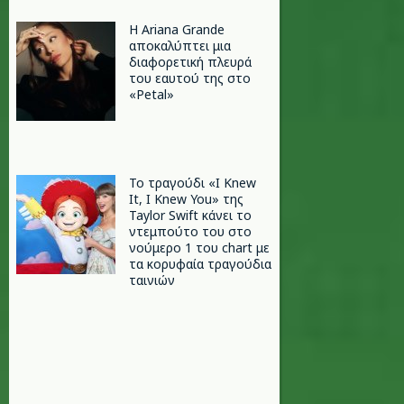
Η Ariana Grande
αποκαλύπτει μια
διαφορετική πλευρά
του εαυτού της στο
«Petal»
Το τραγούδι «I Knew
It, I Knew You» της
Taylor Swift κάνει το
ντεμπούτο του στο
νούμερο 1 του chart με
τα κορυφαία τραγούδια
ταινιών