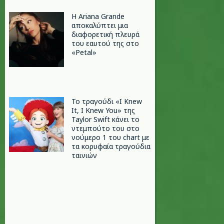
Η Ariana Grande
αποκαλύπτει μια
διαφορετική πλευρά
του εαυτού της στο
«Petal»
Το τραγούδι «I Knew
It, I Knew You» της
Taylor Swift κάνει το
ντεμπούτο του στο
νούμερο 1 του chart με
τα κορυφαία τραγούδια
ταινιών