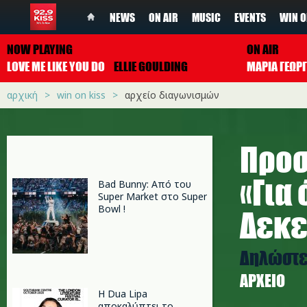
NEWS
ON AIR
MUSIC
EVENTS
WIN O
NOW PLAYING
ON AIR
LOVE ME LIKE YOU DO
ELLIE GOULDING
ΜΑΡΙΑ ΓΕΩΡ
αρχική
win on kiss
αρχείο διαγωνισμών
Προσ
«Για 
Bad Bunny: Από του
Super Market στο Super
Bowl !
Δεκε
Δηλώστε 
ΑΡΧΕΊΟ
Η Dua Lipa
αποκαλύπτει το