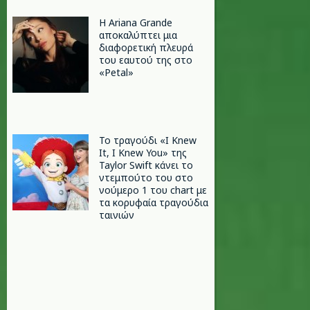
Η Ariana Grande
αποκαλύπτει μια
διαφορετική πλευρά
του εαυτού της στο
«Petal»
Το τραγούδι «I Knew
It, I Knew You» της
Taylor Swift κάνει το
ντεμπούτο του στο
νούμερο 1 του chart με
τα κορυφαία τραγούδια
ταινιών