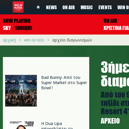
NEWS
ON AIR
MUSIC
EVENTS
WIN O
NOW PLAYING
ON AIR
SKY
SONIQUE
ΧΡΙΣΤΙΝΑ Γ
αρχική
win on kiss
αρχείο διαγωνισμών
3ήμε
διαμο
Bad Bunny: Από του
Super Market στο Super
Bowl !
Από τον 
ταξίδι στ
Resort 4*.
ΑΡΧΕΊΟ
Η Dua Lipa
αποκαλύπτει το