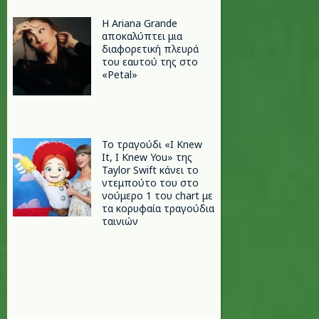
Η Ariana Grande
αποκαλύπτει μια
διαφορετική πλευρά
του εαυτού της στο
«Petal»
Το τραγούδι «I Knew
It, I Knew You» της
Taylor Swift κάνει το
ντεμπούτο του στο
νούμερο 1 του chart με
τα κορυφαία τραγούδια
ταινιών