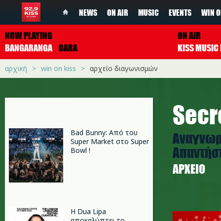
NEWS
ON AIR
MUSIC
EVENTS
WIN O
NOW PLAYING
ON AIR
BANGARANGA
DARA
αρχική
win on kiss
αρχείο διαγωνισμών
Secr
Bad Bunny: Από του
Aναγνωρί
Super Market στο Super
Απαντήστ
Bowl !
ΑΡΧΕΊΟ
secret_x
Η Dua Lipa
αποκαλύπτει το